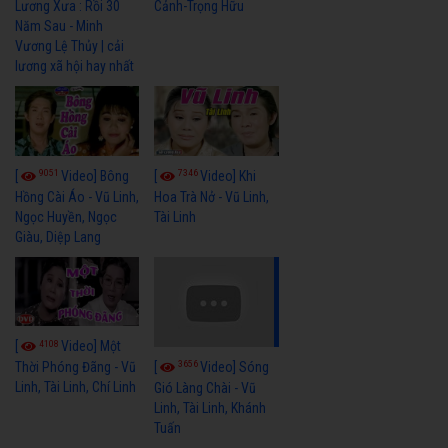
Cảnh-Trọng Hữu
Lương Xưa : Rồi 30
Năm Sau - Minh
Vương Lệ Thủy | cải
lương xã hội hay nhất
9051
7346
[
Video] Bông
[
Video] Khi
Hồng Cài Áo - Vũ Linh,
Hoa Trà Nở - Vũ Linh,
Ngọc Huyền, Ngọc
Tài Linh
Giàu, Diệp Lang
4108
[
Video] Một
3656
[
Video] Sóng
Thời Phóng Đãng - Vũ
Linh, Tài Linh, Chí Linh
Gió Làng Chài - Vũ
Linh, Tài Linh, Khánh
Tuấn