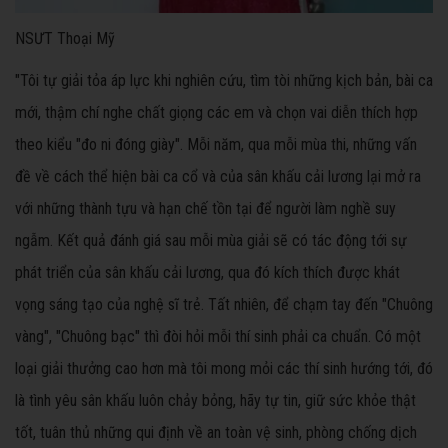
NSƯT Thoại Mỹ
"Tôi tự giải tỏa áp lực khi nghiên cứu, tìm tòi những kịch bản, bài ca
mới, thậm chí nghe chất giọng các em và chọn vai diễn thích hợp
theo kiểu "đo ni đóng giày". Mỗi năm, qua mỗi mùa thi, những vấn
đề về cách thể hiện bài ca cổ và của sân khấu cải lương lại mở ra
với những thành tựu và hạn chế tồn tại để người làm nghề suy
ngẫm. Kết quả đánh giá sau mỗi mùa giải sẽ có tác động tới sự
phát triển của sân khấu cải lương, qua đó kích thích được khát
vọng sáng tạo của nghệ sĩ trẻ. Tất nhiên, để chạm tay đến "Chuông
vàng", "Chuông bạc" thì đòi hỏi mỗi thí sinh phải ca chuẩn. Có một
loại giải thưởng cao hơn mà tôi mong mỏi các thí sinh hướng tới, đó
là tình yêu sân khấu luôn chảy bỏng, hãy tự tin, giữ sức khỏe thật
tốt, tuân thủ những qui định về an toàn vệ sinh, phòng chống dịch