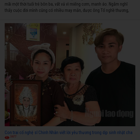
mãi một thời tuổi trẻ bôn ba, vất vả vì miếng cơm, manh áo. Ngẫm nghĩ
thấy cuộc đời mình cũng có nhiều may mắn, được ông Tổ nghề thương,
nên từ một cậu bé nghèo chẳng biết hát xướng là gì, trong dòng đời xuôi
ngược nhận được những cơ may để từng bước thành danh với nghiệp ca
diễn”.
Con trai cố nghệ sĩ Chinh Nhân viết lời yêu thương trong dịp sinh nhật cha
3677