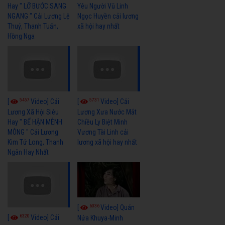
Hay " LỠ BƯỚC SANG
Yêu Người Vũ Linh
NGANG " Cải Lương Lệ
Ngọc Huyền cải lương
Thuỷ, Thanh Tuấn,
xã hội hay nhất
Hồng Nga
5457
5731
[
Video] Cải
[
Video] Cải
Lương Xã Hội Siêu
Lương Xưa Nước Mắt
Hay " BỂ HẬN MÊNH
Chiều Ly Biệt Minh
MÔNG " Cải Lương
Vương Tài Linh cải
Kim Tử Long, Thanh
lương xã hội hay nhất
Ngân Hay Nhất
6036
[
Video] Quán
6320
[
Video] Cải
Nửa Khuya-Minh