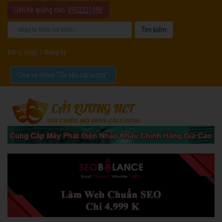
Liên hệ quảng cáo:
0932221090
Đăng nhập
|
Đăng ký
Chia sẻ video "Tôi yêu cải lương".