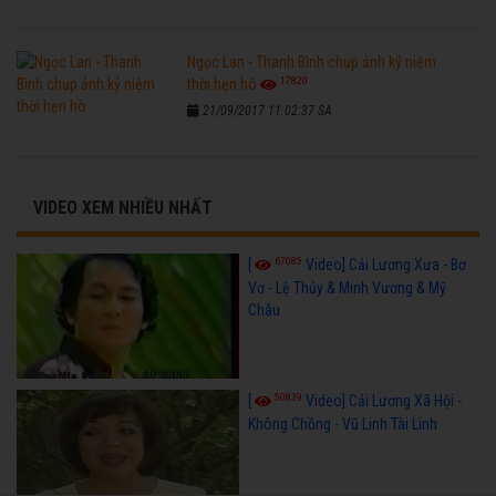
Ngọc Lan - Thanh Bình chụp ảnh kỷ niệm
17820
thời hẹn hò
21/09/2017 11:02:37 SA
VIDEO XEM NHIỀU NHẤT
67085
[
Video] Cải Lương Xưa - Bơ
Vơ - Lệ Thủy & Minh Vương & Mỹ
Châu
50839
[
Video] Cải Lương Xã Hội -
Không Chồng - Vũ Linh Tài Linh