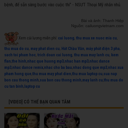
bệnh, để sẵn sàng bước vào cuộc thi" - NSƯT Thoại Mỹ nhắn nhủ.
Bài và ảnh: Thanh Hiệp
Nguồn: cailuongvietnam.com
Xem cải lương miễn phí:
cai luong
,
thu mua xe nuoc mia cu
,
thu mua do cu
,
may phat dien cu
,
Hát Chầu Văn
,
máy phát điện 3 pha
,
sach toi pham hoc
,
trich doan cai luong
,
thu mua may lanh cu
,
kem
flan
,
the hinh
,
nhac que huong mp3
,
nhac han mp3
,
nhac dance
mp3
,
nhac dance remix
,
nhac cho ba bau
,
nhac dong que mp3
,
nhac xua
pham hong que
,
thu mua may phat dien
,
thu mua laptop cu
,
sua nap
bon cau thong minh
,
sua bon cau thong minh
,
may lanh cu
,
thu mua do
cu tan binh
,
laptop cu
[VIDEO] CÓ THỂ BẠN QUAN TÂM