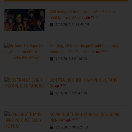
260 tuồng cải lương xưa trước 1975 hay
96194
nhất từ trước đến nay
17/07/2017 11:33:48 CH
Mr. Đàm, Hồ Ngọc Hà quyết add facebook
76299
nhau vì tin đồn đã nghỉ chơi
31/07/2017 5:03:06 CH
CON TRAI NS CHINH NHẪN VỀ CHỊU TANG
42971
BỐ
31/01/2016 1:08:47 CH
NỮ NGHỆ SĨ THANH HẰNG VỚI CUỘC SỐNG
32575
HIỆN NAY
18/05/2016 10:22:21 SA