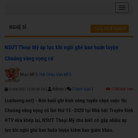
NGHỆ SĨ
Trang chủ
Nghệ sĩ
NSƯT Thoại Mỹ áp lực khi ngồi ghế ban huấn luyện
Chuông vàng vọng cổ
Nhạc MP3:
Hát Chầu Văn MP3
|
Admin
|
0 bình luận
|
1738 lượt xem
01/04/2021 12:00:44 CH
(cailuong.net) - Bốn buổi ghi hình vòng tuyển chọn cuộc thi
Chuông vàng vọng cổ lần thứ 15 -2020 tại Nhà hát Truyền hình
HTV vừa khép lại, NSƯT Thoại Mỹ cho biết cô gặp nhiều áp
lực khi ngồi ghế ban huấn luyện kiêm ban giám khảo.