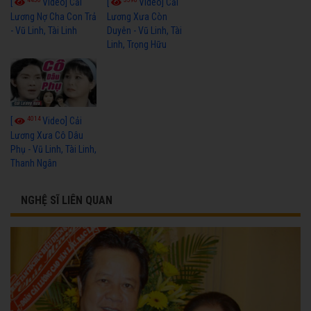
[
Video] Cải
[
Video] Cải
Lương Nợ Cha Con Trả
Lương Xưa Còn
- Vũ Linh, Tài Linh
Duyên - Vũ Linh, Tài
Linh, Trọng Hữu
4014
[
Video] Cải
Lương Xưa Cô Dâu
Phụ - Vũ Linh, Tài Linh,
Thanh Ngân
NGHỆ SĨ LIÊN QUAN