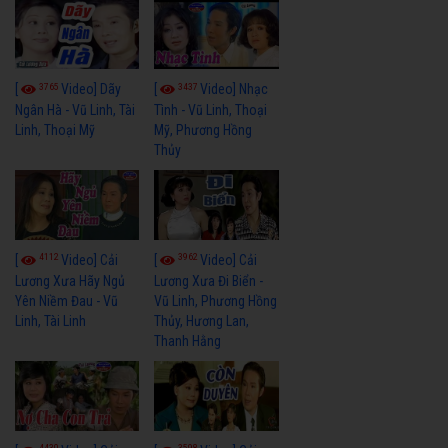
3765
3437
[
Video] Dãy
[
Video] Nhạc
Ngân Hà - Vũ Linh, Tài
Tình - Vũ Linh, Thoại
Linh, Thoại Mỹ
Mỹ, Phương Hồng
Thủy
4112
3962
[
Video] Cải
[
Video] Cải
Lương Xưa Hãy Ngủ
Lương Xưa Đi Biển -
Yên Niềm Đau - Vũ
Vũ Linh, Phương Hồng
Linh, Tài Linh
Thủy, Hương Lan,
Thanh Hằng
4430
3598