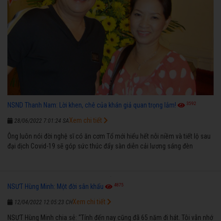
3592
NSND Thanh Nam: Lời khen, chê của khán giả quan trọng lắm!
Xem chi tiết
28/06/2022 7:01:24 SA
Ông luôn nói đời nghệ sĩ có ăn cơm Tổ mới hiểu hết nỗi niềm và tiết lộ sau
đại dịch Covid-19 sẽ góp sức thúc đẩy sàn diễn cải lương sáng đèn
4875
NSƯT Hùng Minh: Một đời sân khấu
Xem chi tiết
12/04/2022 12:05:23 CH
NSƯT Hùng Minh chia sẻ: “Tính đến nay cũng đã 65 năm đi hát. Tôi vẫn nhớ