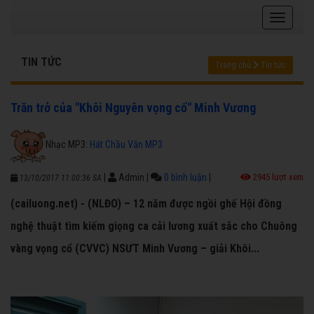
TIN TỨC
Trang chủ
Tin tức
Trăn trở của "Khôi Nguyên vọng cổ" Minh Vương
Nhạc MP3:
Hát Chầu Văn MP3
|
Admin
|
0 bình luận
|
2945 lượt xem
13/10/2017 11:00:36 SA
(cailuong.net) - (NLĐO) – 12 năm được ngồi ghế Hội đồng
nghệ thuật tìm kiếm giọng ca cải lương xuất sắc cho Chuông
vàng vọng cổ (CVVC) NSƯT Minh Vương – giải Khôi...