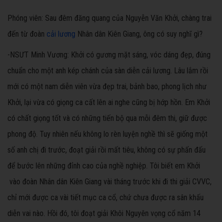
Phóng viên:
Sau đêm đăng quang của Nguyễn Văn Khởi, chàng trai
đến từ đoàn
cải lương
Nhân dân Kiên Giang, ông có suy nghĩ gì?
-NSƯT Minh Vương:
Khởi có gương mặt sáng, vóc dáng đẹp, đúng
chuẩn cho một anh kép chánh của sàn diễn cải lương. Lâu lắm rồi
mới có một nam diễn viên vừa đẹp trai, bảnh bao, phong lịch như
Khởi, lại vừa có giọng ca cất lên ai nghe cũng bị hớp hồn. Em Khởi
có chất giọng tốt và có những tiến bộ qua mỗi đêm thi, giữ được
phong độ. Tuy nhiên nếu không lo rèn luyện nghề thì sẽ giống một
số anh chị đi trước, đoạt giải rồi mất tiêu, không có sự phấn đấu
để bước lên những đỉnh cao của nghề nghiệp. Tôi biết em Khởi
vào đoàn Nhân dân Kiên Giang vài tháng trước khi đi thi giải CVVC,
chỉ mới được ca vài tiết mục ca cổ, chứ chưa được ra sân khấu
diễn vai nào. Hồi đó, tôi đoạt giải Khôi Nguyên vọng cổ năm 14