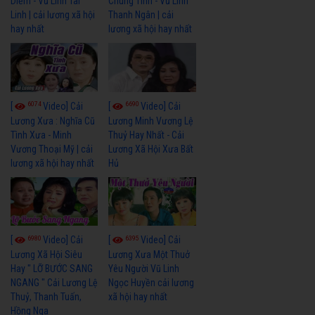
Diễm - Vũ Linh Tài
Chung Tình - Vũ Linh
Linh | cải lương xã hội
Thanh Ngân | cải
hay nhất
lương xã hội hay nhất
6074
6690
[
Video] Cải
[
Video] Cải
Lương Xưa : Nghĩa Cũ
Lương Minh Vương Lệ
Tình Xưa - Minh
Thuỷ Hay Nhất - Cải
Vương Thoại Mỹ | cải
Lương Xã Hội Xưa Bất
lương xã hội hay nhất
Hủ
6980
6395
[
Video] Cải
[
Video] Cải
Lương Xã Hội Siêu
Lương Xưa Một Thuở
Hay " LỠ BƯỚC SANG
Yêu Người Vũ Linh
NGANG " Cải Lương Lệ
Ngọc Huyền cải lương
Thuỷ, Thanh Tuấn,
xã hội hay nhất
Hồng Nga