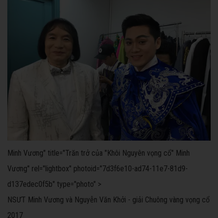
Minh Vương
" title="Trăn trở của "Khôi Nguyên vọng cổ" Minh
Vương" rel="lightbox" photoid="7d3f6e10-ad74-11e7-81d9-
d137edec0f5b" type="photo" >
NSƯT Minh Vương và Nguyễn Văn Khởi - giải Chuông vàng vọng cổ
2017