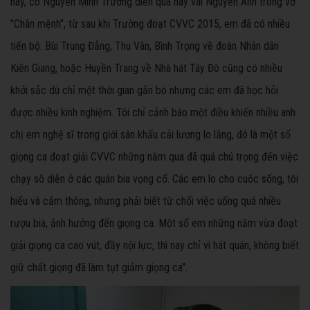
nay, có Nguyễn Minh Trường diễn quá hay vai Nguyễn Ánh trong vở
"Chân mệnh", từ sau khi Trường đoạt CVVC 2015, em đã có nhiều
tiến bộ. Bùi Trung Đẳng, Thu Vân, Bình Trọng về đoàn Nhân dân
Kiên Giang, hoặc Huyền Trang về Nhà hát Tây Đô cũng có nhiều
khởi sắc dù chỉ một thời gian gắn bó nhưng các em đã học hỏi
được nhiều kinh nghiệm. Tôi chỉ cảnh báo một điều khiến nhiều anh
chị em nghệ sĩ trong giới sân khấu cải lương lo lắng, đó là một số
giọng ca đoạt giải CVVC những năm qua đã quá chú trọng đến việc
chạy sô diễn ở các quán bia vọng cổ. Các em lo cho cuộc sống, tôi
hiểu và cảm thông, nhưng phải biết từ chối việc uống quá nhiều
rượu bia, ảnh hưởng đến giọng ca. Một số em những năm vừa đoạt
giải giọng ca cao vút, đầy nội lực, thì nay chỉ vì hát quán, không biết
giữ chất giọng đã làm tụt giảm giọng ca".