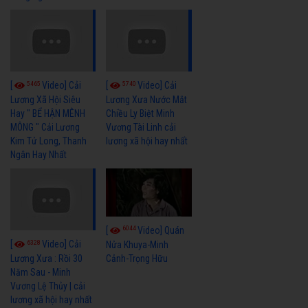
5465
5740
[
Video] Cải
[
Video] Cải
Lương Xã Hội Siêu
Lương Xưa Nước Mắt
Hay " BỂ HẬN MÊNH
Chiều Ly Biệt Minh
MÔNG " Cải Lương
Vương Tài Linh cải
Kim Tử Long, Thanh
lương xã hội hay nhất
Ngân Hay Nhất
6044
[
Video] Quán
6328
[
Video] Cải
Nửa Khuya-Minh
Cảnh-Trọng Hữu
Lương Xưa : Rồi 30
Năm Sau - Minh
Vương Lệ Thủy | cải
lương xã hội hay nhất