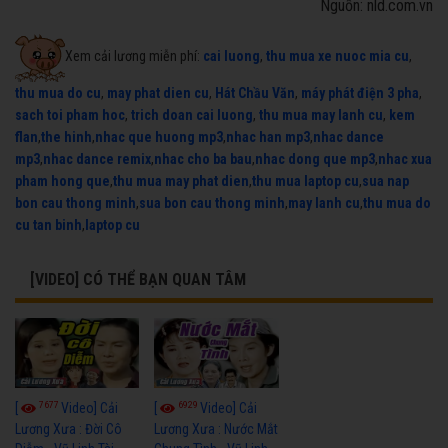
Nguồn: nld.com.vn
Xem cải lương miễn phí:
cai luong
,
thu mua xe nuoc mia cu
,
thu mua do cu
,
may phat dien cu
,
Hát Chầu Văn
,
máy phát điện 3 pha
,
sach toi pham hoc
,
trich doan cai luong
,
thu mua may lanh cu
,
kem
flan
,
the hinh
,
nhac que huong mp3
,
nhac han mp3
,
nhac dance
mp3
,
nhac dance remix
,
nhac cho ba bau
,
nhac dong que mp3
,
nhac xua
pham hong que
,
thu mua may phat dien
,
thu mua laptop cu
,
sua nap
bon cau thong minh
,
sua bon cau thong minh
,
may lanh cu
,
thu mua do
cu tan binh
,
laptop cu
[VIDEO] CÓ THỂ BẠN QUAN TÂM
7677
6929
[
Video] Cải
[
Video] Cải
Lương Xưa : Đời Cô
Lương Xưa : Nước Mắt