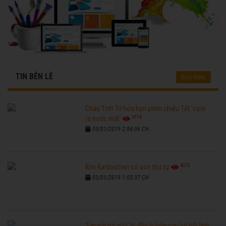
TIN BÊN LỀ
Đọc thêm
Châu Tinh Trì hứa hẹn phim chiếu Tết 'cười
6774
ra nước mắt'
03/01/2019 2:04:06 CH
6272
Kim Kardashian có con thứ tư
03/01/2019 1:03:37 CH
'Em gái trà sữa' bị đồn ly hôn sau bê bối tình