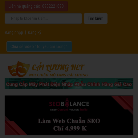
Liên hệ quảng cáo:
0932221090
Đăng nhập
|
Đăng ký
Chia sẻ video "Tôi yêu cải lương".