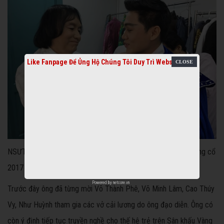
Like Fanpage Để Ủng Hộ Chúng Tôi Duy Trì Website
NSƯT Minh Vương và Nguyễn Văn Khởi - giải Chuông vàng vọng cổ
2017
Powered by
netcore.vn
Trước đây ông đã từng mời Võ Thành Phê, Võ Minh Lâm, Cao Thúy
Vy, Như Huỳnh tham gia các vở cải lương do ông đạo diễn. Ông có
còn ý định tiếp tục truyền nghề cho thế hệ trẻ trên Sân khấu Vàng