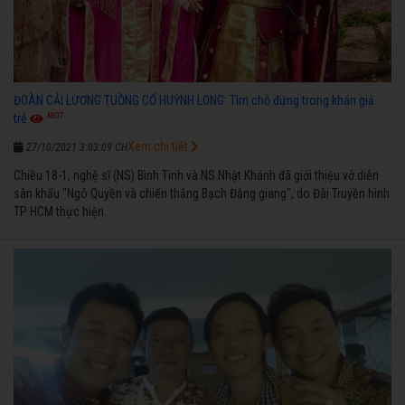
ĐOÀN CẢI LƯƠNG TUỒNG CỔ HUỲNH LONG: Tìm chỗ đứng trong khán giả
4807
trẻ
Xem chi tiết
27/10/2021 3:03:09 CH
Chiều 18-1, nghệ sĩ (NS) Bình Tinh và NS Nhật Khánh đã giới thiệu vở diễn
sân khấu "Ngô Quyền và chiến thắng Bạch Đằng giang", do Đài Truyền hình
TP HCM thực hiện.