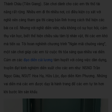
Thành Châu (Tiền Giang)…Sân chơi dành cho các em thi thố tài
năng rất rộng. Nhiều em đi thi nhiều nơi, có điều kiện cọ xát với
nghề nên càng tham gia thì càng bản lĩnh trong cách thể hiện các
bài ca cổ. Nhưng với nghề diễn viên, nếu không có sự học hỏi, cảm
thụ văn học, biết thể hiện chiều sâu tâm lý nhân vật, thì các em khó
mà tiến xa. Tôi hoan nghênh chương trình "Ngân mãi chuông vàng",
một sân chơi giúp các em từ cuộc thi tỏa sáng qua nhiều vai diễn.
Cảm ơn các
đạo diễn cải lương
tâm huyết với công việc dàn dựng,
truyền đạt kinh nghiệm diễn xuất cho các em như: NSND Trần
Ngọc Giàu, NSƯT Hoa Hạ, Hữu Lộc, đạo diễn Kim Phương…Những
vai diễn mà các em được dạy là hành trang để các em tự tin hơn
khi bước lên sân khấu.