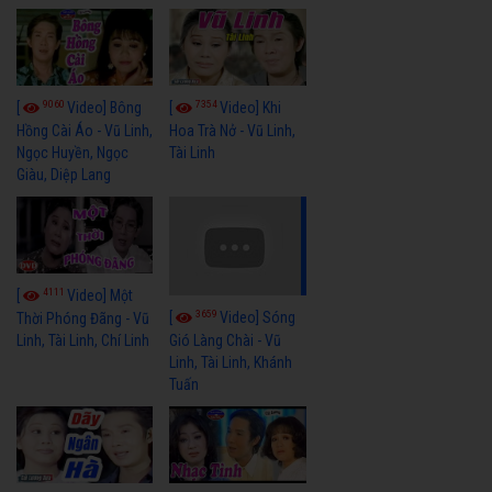
9060
7354
[
Video] Bông
[
Video] Khi
Hồng Cài Áo - Vũ Linh,
Hoa Trà Nở - Vũ Linh,
Ngọc Huyền, Ngọc
Tài Linh
Giàu, Diệp Lang
4111
[
Video] Một
3659
[
Video] Sóng
Thời Phóng Đãng - Vũ
Linh, Tài Linh, Chí Linh
Gió Làng Chài - Vũ
Linh, Tài Linh, Khánh
Tuấn