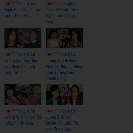
3770
3441
[
Video] Dãy
[
Video] Nhạc
Ngân Hà - Vũ Linh, Tài
Tình - Vũ Linh, Thoại
Linh, Thoại Mỹ
Mỹ, Phương Hồng
Thủy
4115
3966
[
Video] Cải
[
Video] Cải
Lương Xưa Hãy Ngủ
Lương Xưa Đi Biển -
Yên Niềm Đau - Vũ
Vũ Linh, Phương Hồng
Linh, Tài Linh
Thủy, Hương Lan,
Thanh Hằng
4434
3602
[
Video] Cải
[
Video] Cải
Lương Nợ Cha Con Trả
Lương Xưa Còn
- Vũ Linh, Tài Linh
Duyên - Vũ Linh, Tài
Linh, Trọng Hữu