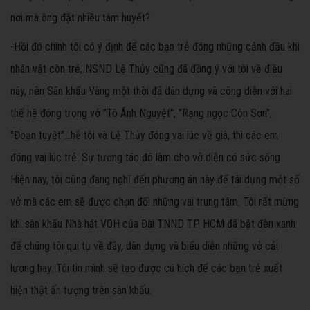
nơi mà ông đặt nhiều tâm huyết?
-Hồi đó chính tôi có ý định để các bạn trẻ đóng những cảnh đầu khi
nhân vật còn trẻ, NSND Lệ Thủy cũng đã đồng ý với tôi về điều
này, nên Sân khấu Vàng một thời đã dàn dựng và công diễn với hai
thế hệ đóng trong vở "Tô Ánh Nguyệt", "Rạng ngọc Côn Sơn",
"Đoạn tuyệt"…hễ tôi và Lệ Thủy đóng vai lúc về già, thì các em
đóng vai lúc trẻ. Sự tương tác đó làm cho vở diễn có sức sống.
Hiện nay, tôi cũng đang nghĩ đến phương án này để tái dựng một số
vở mà các em sẽ được chọn đối những vai trung tâm. Tôi rất mừng
khi sân khấu Nhà hát VOH của Đài TNND TP HCM đã bật đèn xanh
để chúng tôi qui tụ về đây, dàn dựng và biểu diễn những vở cải
lương hay. Tôi tin mình sẽ tạo được cú hích để các bạn trẻ xuất
hiện thật ấn tượng trên sân khấu.