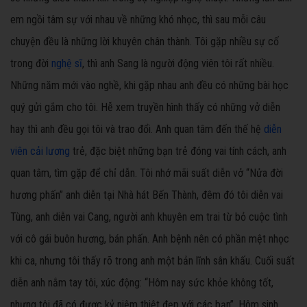
em ngồi tâm sự với nhau về những khó nhọc, thì sau mỗi câu
chuyện đều là những lời khuyên chân thành. Tôi gặp nhiều sự cố
trong đời
nghệ sĩ
, thì anh Sang là người động viên tôi rất nhiều.
Những năm mới vào nghề, khi gặp nhau anh đều có những bài học
quý gửi gắm cho tôi. Hễ xem truyền hình thấy có những vở diễn
hay thì anh đều gọi tôi và trao đổi. Anh quan tâm đến thế hệ
diễn
viên cải lương
trẻ, đặc biệt những bạn trẻ đóng vai tính cách, anh
quan tâm, tìm gặp để chỉ dẫn. Tôi nhớ mãi suất diễn vở “Nửa đời
hương phấn” anh diễn tại Nhà hát Bến Thành, đêm đó tôi diễn vai
Tùng, anh diễn vai Cang, người anh khuyên em trai từ bỏ cuộc tình
với cô gái buôn hương, bán phấn. Anh bệnh nên có phần mệt nhọc
khi ca, nhưng tôi thấy rõ trong anh một bản lĩnh sân khấu. Cuối suất
diễn anh nắm tay tôi, xúc động: “Hôm nay sức khỏe không tốt,
nhưng tôi đã có được kỷ niệm thiệt đẹp với các bạn”. Hôm sinh