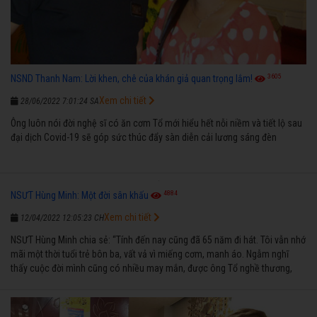
3605
NSND Thanh Nam: Lời khen, chê của khán giả quan trọng lắm!
Xem chi tiết
28/06/2022 7:01:24 SA
Ông luôn nói đời nghệ sĩ có ăn cơm Tổ mới hiểu hết nỗi niềm và tiết lộ sau
đại dịch Covid-19 sẽ góp sức thúc đẩy sàn diễn cải lương sáng đèn
4884
NSƯT Hùng Minh: Một đời sân khấu
Xem chi tiết
12/04/2022 12:05:23 CH
NSƯT Hùng Minh chia sẻ: “Tính đến nay cũng đã 65 năm đi hát. Tôi vẫn nhớ
mãi một thời tuổi trẻ bôn ba, vất vả vì miếng cơm, manh áo. Ngẫm nghĩ
thấy cuộc đời mình cũng có nhiều may mắn, được ông Tổ nghề thương,
nên từ một cậu bé nghèo chẳng biết hát xướng là gì, trong dòng đời xuôi
ngược nhận được những cơ may để từng bước thành danh với nghiệp ca
diễn”.