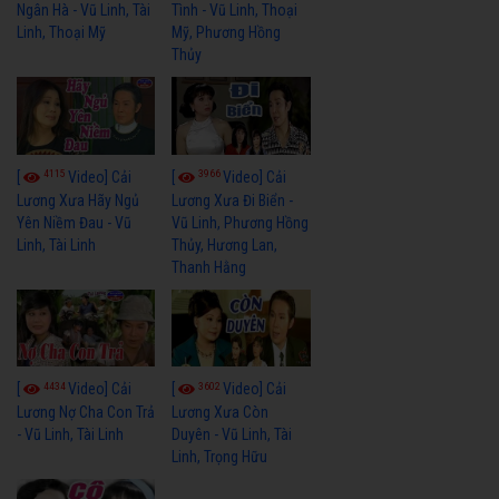
Ngân Hà - Vũ Linh, Tài
Tình - Vũ Linh, Thoại
Linh, Thoại Mỹ
Mỹ, Phương Hồng
Thủy
4115
3966
[
Video] Cải
[
Video] Cải
Lương Xưa Hãy Ngủ
Lương Xưa Đi Biển -
Yên Niềm Đau - Vũ
Vũ Linh, Phương Hồng
Linh, Tài Linh
Thủy, Hương Lan,
Thanh Hằng
4434
3602
[
Video] Cải
[
Video] Cải
Lương Nợ Cha Con Trả
Lương Xưa Còn
- Vũ Linh, Tài Linh
Duyên - Vũ Linh, Tài
Linh, Trọng Hữu