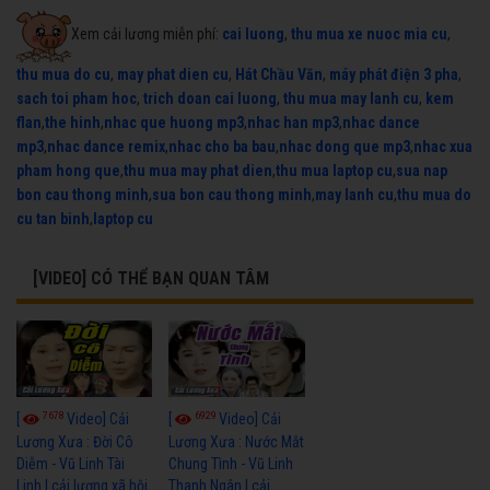
Xem cải lương miễn phí:
cai luong
,
thu mua xe nuoc mia cu
,
thu mua do cu
,
may phat dien cu
,
Hát Chầu Văn
,
máy phát điện 3 pha
,
sach toi pham hoc
,
trich doan cai luong
,
thu mua may lanh cu
,
kem
flan
,
the hinh
,
nhac que huong mp3
,
nhac han mp3
,
nhac dance
mp3
,
nhac dance remix
,
nhac cho ba bau
,
nhac dong que mp3
,
nhac xua
pham hong que
,
thu mua may phat dien
,
thu mua laptop cu
,
sua nap
bon cau thong minh
,
sua bon cau thong minh
,
may lanh cu
,
thu mua do
cu tan binh
,
laptop cu
[VIDEO] CÓ THỂ BẠN QUAN TÂM
7678
6929
[
Video] Cải
[
Video] Cải
Lương Xưa : Đời Cô
Lương Xưa : Nước Mắt
Diễm - Vũ Linh Tài
Chung Tình - Vũ Linh
Linh | cải lương xã hội
Thanh Ngân | cải