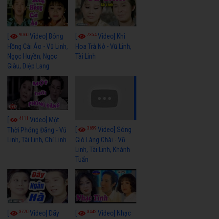
9060
7354
[
Video] Bông
[
Video] Khi
Hồng Cài Áo - Vũ Linh,
Hoa Trà Nở - Vũ Linh,
Ngọc Huyền, Ngọc
Tài Linh
Giàu, Diệp Lang
4111
[
Video] Một
3659
[
Video] Sóng
Thời Phóng Đãng - Vũ
Linh, Tài Linh, Chí Linh
Gió Làng Chài - Vũ
Linh, Tài Linh, Khánh
Tuấn
3770
3442
[
Video] Dãy
[
Video] Nhạc