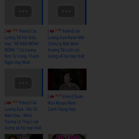
5465
5740
[
Video] Cải
[
Video] Cải
Lương Xã Hội Siêu
Lương Xưa Nước Mắt
Hay " BỂ HẬN MÊNH
Chiều Ly Biệt Minh
MÔNG " Cải Lương
Vương Tài Linh cải
Kim Tử Long, Thanh
lương xã hội hay nhất
Ngân Hay Nhất
6044
[
Video] Quán
6328
[
Video] Cải
Nửa Khuya-Minh
Cảnh-Trọng Hữu
Lương Xưa : Rồi 30
Năm Sau - Minh
Vương Lệ Thủy | cải
lương xã hội hay nhất