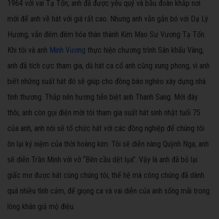
1964 với vai Tạ Tốn, anh đã được yêu quý và bầu đoàn khắp nơi
mời để anh về hát với giá rất cao. Nhưng anh vẫn gắn bó với Dạ Lý
Hương, vẫn đêm đêm hóa thân thành Kim Mao Sư Vương Tạ Tốn.
Khi tôi và anh
Minh Vương
thực hiện chương trình Sân khấu Vàng,
anh đã tích cực tham gia, dù hát ca cổ anh cũng xung phong, vì anh
biết những suất hát đó sẽ giúp cho đồng bào nghèo xây dựng nhà
tình thương. Thắp nén hương tiễn biệt anh Thanh Sang. Mới đây
thôi, anh còn gọi điện mời tôi tham gia suất hát sinh nhật tuổi 75
của anh, anh nói sẽ tổ chức hát với các đồng nghiệp để chúng tôi
ôn lại kỷ niệm của thời hoàng kim. Tôi sẽ diễn nàng Quỳnh Nga, anh
sẽ diễn Trần Minh với vở “Bên cầu dệt lụa”. Vậy là anh đã bỏ lại
giấc mơ được hát cùng chúng tôi, thế hệ mà công chúng đã dành
quá nhiều tình cảm, để giọng ca và vai diễn của anh sống mãi trong
lòng khán giả mộ điệu.