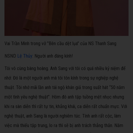
Vai Trần Minh trong vở "Bên cầu dệt lụa" của NS Thanh Sang
NSND
Lệ Thủy
: Người anh đáng kính!
Tôi vô cùng bàng hoàng. Anh Sang với tôi có quá nhiều kỷ niệm để
nhớ. Đó là một người anh mà tôi tôn kính trong sự nghiệp nghệ
thuật. Tôi nhớ mãi lần anh tái ngộ khán giả trong suất hát “50 năm
một tình yêu nghệ thuật”. Hôm đó anh tập tuồng mệt nhọc nhưng
khi ra sàn diễn thì rất tự tin, khẳng khái, ca diễn rất chuẩn mực. Với
nghệ thuật, anh Sang là người nghiêm túc. Tính anh rất cộc, làm
việc mà thiếu tập trung, lo ra thì sẽ bị anh trách thẳng thắn. Năm