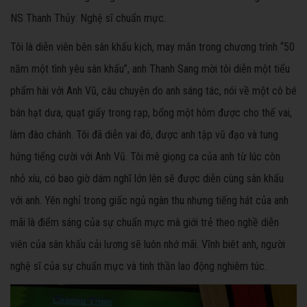
NS Thanh Thủy: Nghệ sĩ chuẩn mực.
Tôi là diễn viên bên sân khấu kịch, may mắn trong chương trình “50
năm một tình yêu sân khấu”, anh Thanh Sang mời tôi diễn một tiểu
phẩm hài với Anh Vũ, câu chuyện do anh sáng tác, nói về một cô bé
bán hạt dưa, quạt giấy trong rạp, bổng một hôm được cho thế vai,
làm đào chánh. Tôi đã diễn vai đó, được anh tập vũ đạo và tung
hứng tiếng cười với Anh Vũ. Tôi mê giọng ca của anh từ lúc còn
nhỏ xíu, có bao giờ dám nghĩ lớn lên sẽ được diễn cùng sân khấu
với anh. Yên nghỉ trong giấc ngủ ngàn thu nhưng tiếng hát của anh
mãi là điểm sáng của sự chuẩn mực mà giới trẻ theo nghề diễn
viên của sân khấu cải lương sẽ luôn nhớ mãi. Vĩnh biêt anh, người
nghệ sĩ của sự chuẩn mực và tinh thần lao động nghiêm túc.