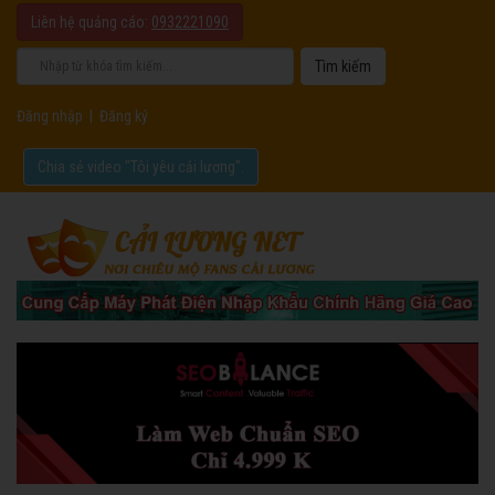
Liên hệ quảng cáo:
0932221090
Đăng nhập
|
Đăng ký
Chia sẻ video "Tôi yêu cải lương".