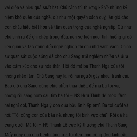
vai diễn và hiệu quả suất hát. Chú rảnh thì thường kể về những kỷ
niệm khó quên của nghề, cứ như một quyển sách quý, lần giở cho
con cháu hiểu biết hơn về tầm quan trọng của nghề nghiệp. Cứ như
chú sinh ra để ghi chép trong đầu, nên sự kiện nào, tình huống gì có
liên quan và tác động đến nghề nghiệp thì chú nhớ vanh vách. Chính
sự quan sát cuộc sống đã cho chú Sang trải nghiệm nhiều và đưa
vào cảm xúc cho sự hóa thân. Hồi đó má ba Thanh Nga của tôi
nhỏng nhẽo lắm. Chú Sang hay la, rồi hai người gây nhau, tranh cải.
Bao giờ chú Sang cũng chịu phần thua thiệt, để má ba tôi vui,
nhưng rồi sáng hôm sau tìm ba tôi – NS Hữu Thình để méc. “Anh
hai nghỉ coi, Thanh Nga ỷ con của bầu ăn hiếp em”. Ba tôi cười và
nói: “Tôi cũng con của bầu nè, nhưng tôi binh vực chú”. Rồi cả hai
cùng cười. Má tôi – NS Thanh Lệ cực kỳ thương chú Thanh Sang.
Mấy ngày qua chú bệnh nặng, má tôi đêm nào cũng đọc kinh cầu