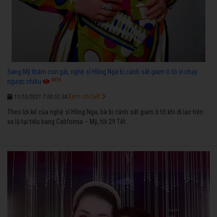
Sang Mỹ thăm con gái, nghệ sĩ Hồng Nga bị cảnh sát giam ô tô vì chạy
3879
ngược chiều
Xem chi tiết
11/10/2021 7:00:52 SA
Theo lời kể của nghệ sĩ Hồng Nga, bà bị cảnh sát giam ô tô khi đi lạc trên
xa lộ tại tiểu bang California – Mỹ, tối 29 Tết.