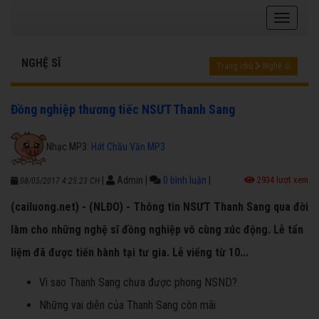
NGHỆ SĨ
Trang chủ
Nghệ sĩ
Đồng nghiệp thương tiếc NSƯT Thanh Sang
Nhạc MP3:
Hát Chầu Văn MP3
|
Admin
|
0 bình luận
|
2934 lượt xem
08/05/2017 4:25:23 CH
(cailuong.net) - (NLĐO) - Thông tin NSƯT Thanh Sang qua đời
làm cho những nghệ sĩ đồng nghiệp vô cùng xúc động. Lễ tẩn
liệm đã được tiến hành tại tư gia. Lễ viếng từ 10...
Vì sao Thanh Sang chưa được phong NSND?
Những vai diễn của Thanh Sang còn mãi