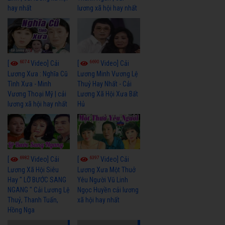
hay nhất
lương xã hội hay nhất
6074
6690
[
Video] Cải
[
Video] Cải
Lương Xưa : Nghĩa Cũ
Lương Minh Vương Lệ
Tình Xưa - Minh
Thuỷ Hay Nhất - Cải
Vương Thoại Mỹ | cải
Lương Xã Hội Xưa Bất
lương xã hội hay nhất
Hủ
6982
6397
[
Video] Cải
[
Video] Cải
Lương Xã Hội Siêu
Lương Xưa Một Thuở
Hay " LỠ BƯỚC SANG
Yêu Người Vũ Linh
NGANG " Cải Lương Lệ
Ngọc Huyền cải lương
Thuỷ, Thanh Tuấn,
xã hội hay nhất
Hồng Nga