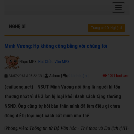
NGHỆ SĨ
Trang chủ
Nghệ sĩ
Minh Vương: Họ không công bằng với chúng tôi
Nhạc MP3:
Hát Chầu Văn MP3
|
Admin
|
0 bình luận
|
1071 lượt xem
24/07/2018 4:05:22 CH
(cailuong.net) - NSƯT Minh Vương nói ông là người bị tổn
thương nhất vì đã 3 lần bị loại khỏi danh sách tặng thưởng
NSND. Ông cũng tự hỏi bản thân mình đã làm điều gì chưa
đúng để bị loại một cách bất minh như thế
i
Phóng viên:
Thông tin từ Bộ Văn hóa - Thể thao và Du lịch (VH-