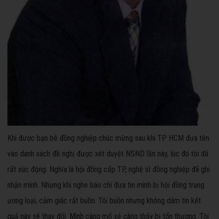
Khi được bạn bè đồng nghiệp chúc mừng sau khi TP HCM đưa tên
vào danh sách đề nghị được xét duyệt NSND lần này, lúc đó tôi đã
rất xúc động. Nghĩa là hội đồng cấp TP, nghệ sĩ đồng nghiệp đã ghi
nhận mình. Nhưng khi nghe báo chí đưa tin mình bị hội đồng trung
ương loại, cảm giác rất buồn. Tôi buồn nhưng không dám tin kết
quả này sẽ thay đổi. Mình càng mổ xẻ càng thấy bị tổn thương. Tôi