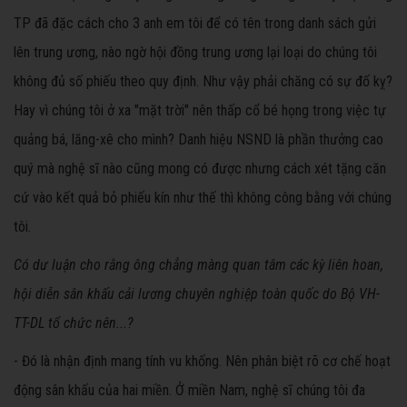
TP đã đặc cách cho 3 anh em tôi để có tên trong danh sách gửi
lên trung ương, nào ngờ hội đồng trung ương lại loại do chúng tôi
không đủ số phiếu theo quy định. Như vậy phải chăng có sự đố kỵ?
Hay vì chúng tôi ở xa "mặt trời" nên thấp cổ bé họng trong việc tự
quảng bá, lăng-xê cho mình? Danh hiệu NSND là phần thưởng cao
quý mà nghệ sĩ nào cũng mong có được nhưng cách xét tặng căn
cứ vào kết quả bỏ phiếu kín như thế thì không công bằng với chúng
tôi.
Có dư luận cho rằng ông chẳng màng quan tâm các kỳ liên hoan,
hội diễn sân khấu cải lương chuyên nghiệp toàn quốc do Bộ VH-
TT-DL tổ chức nên...?
- Đó là nhận định mang tính vu khống. Nên phân biệt rõ cơ chế hoạt
động sân khấu của hai miền. Ở miền Nam, nghệ sĩ chúng tôi đa