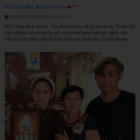
4875
NSƯT Hùng Minh: Một đời sân khấu
Xem chi tiết
12/04/2022 12:05:23 CH
NSƯT Hùng Minh chia sẻ: “Tính đến nay cũng đã 65 năm đi hát. Tôi vẫn nhớ
mãi một thời tuổi trẻ bôn ba, vất vả vì miếng cơm, manh áo. Ngẫm nghĩ
thấy cuộc đời mình cũng có nhiều may mắn, được ông Tổ nghề thương,
nên từ một cậu bé nghèo chẳng biết hát xướng là gì, trong dòng đời xuôi
ngược nhận được những cơ may để từng bước thành danh với nghiệp ca
diễn”.