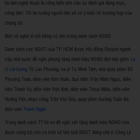
tôi làm nghệ thuật là cống hiến nên cần sự đánh giá đúng mực,
công tâm. Tôi tin tưởng người dân sẽ có ý kiến về trường hợp của
chúng tôi.
Một số nghệ sĩ nổi tiếng có tên trong danh sách NSND
Danh sách các NSƯT của TP HCM được Hội đồng Chuyên ngành
cấp nhà nước đề nghị phong tặng danh hiệu NSND đợt này gồm:
ca
sĩ cải lương
Tô Lan Phương, ca sĩ Tạ Minh Tâm, nhà quay phim Đỗ
Phương Toàn, diễn viên Kim Xuân, đạo diễn Trần Minh Ngọc, diễn
viên Thanh Vy, diễn viên Việt Anh, diễn viên Thoại Miêu, diễn viên
Hoàng Yến, nhạc công Trần Văn Giỏi, quay phim Đường Tuấn Ba,
diễn viên
Thanh Ngân
.
Trong danh sách 77 hồ sơ đề nghị xét tặng danh hiệu NSND vừa
được công bố còn có một số tên tuổi NSƯT đáng chú ý: Công Lý