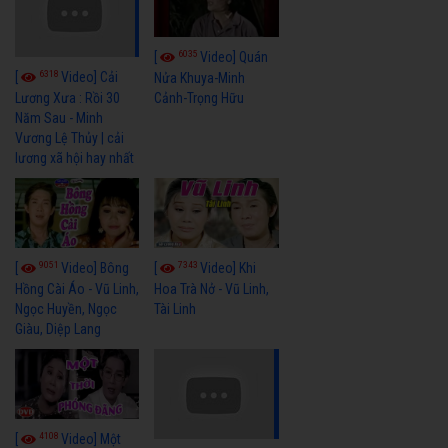
6035
[
Video] Quán
6318
[
Video] Cải
Nửa Khuya-Minh
Cảnh-Trọng Hữu
Lương Xưa : Rồi 30
Năm Sau - Minh
Vương Lệ Thủy | cải
lương xã hội hay nhất
9051
7343
[
Video] Bông
[
Video] Khi
Hồng Cài Áo - Vũ Linh,
Hoa Trà Nở - Vũ Linh,
Ngọc Huyền, Ngọc
Tài Linh
Giàu, Diệp Lang
4108
[
Video] Một