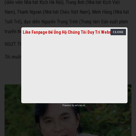
(diễn viên Nhà hát Kịch Hà Nội), Trung Anh (Nhà hát Kịch Việt
Nam), Thanh Ngoan (Nhà hát Chèo Việt Nam), Minh Hằng (Nhà hát
Tuổi Trẻ), đạo diễn Nguyễn Trọng Trinh (Trung tâm Sản xuất phim
truyền hình Đài Truyền hình Việt Nam)…
Like Fanpage Để Ủng Hộ Chúng Tôi Duy Trì Website
NSƯT Thanh Tuấn:
Tôi muốn đối chất
Powered by
netcore.vn