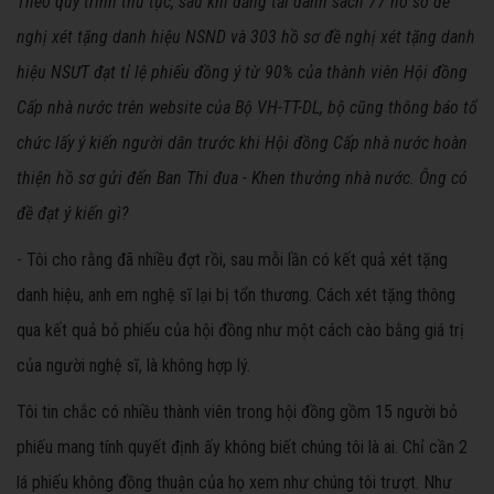
Theo quy trình thủ tục, sau khi đăng tải danh sách 77 hồ sơ đề
nghị xét tặng danh hiệu NSND và 303 hồ sơ đề nghị xét tặng danh
hiệu NSƯT đạt tỉ lệ phiếu đồng ý từ 90% của thành viên Hội đồng
Cấp nhà nước trên website của Bộ VH-TT-DL, bộ cũng thông báo tổ
chức lấy ý kiến người dân trước khi Hội đồng Cấp nhà nước hoàn
thiện hồ sơ gửi đến Ban Thi đua - Khen thưởng nhà nước. Ông có
đề đạt ý kiến gì?
- Tôi cho rằng đã nhiều đợt rồi, sau mỗi lần có kết quả xét tặng
danh hiệu, anh em nghệ sĩ lại bị tổn thương. Cách xét tặng thông
qua kết quả bỏ phiếu của hội đồng như một cách cào bằng giá trị
của người nghệ sĩ, là không hợp lý.
Tôi tin chắc có nhiều thành viên trong hội đồng gồm 15 người bỏ
phiếu mang tính quyết định ấy không biết chúng tôi là ai. Chỉ cần 2
lá phiếu không đồng thuận của họ xem như chúng tôi trượt. Như