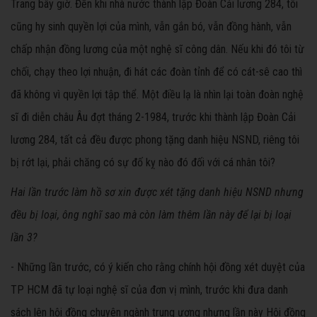
Trang bây giờ. Đến khi nhà nước thành lập Đoàn Cải lương 284, tôi
cũng hy sinh quyền lợi của mình, vẫn gắn bó, vẫn đồng hành, vẫn
chấp nhận đồng lương của một nghệ sĩ công dân. Nếu khi đó tôi từ
chối, chạy theo lợi nhuận, đi hát các đoàn tỉnh để có cát-sê cao thì
đã không vì quyền lợi tập thể. Một điều lạ là nhìn lại toàn đoàn nghệ
sĩ đi diễn châu Âu đợt tháng 2-1984, trước khi thành lập Đoàn Cải
lương 284, tất cả đều được phong tặng danh hiệu NSND, riêng tôi
bị rớt lại, phải chăng có sự đố kỵ nào đó đối với cá nhân tôi?
Hai lần trước làm hồ sơ xin được xét tặng danh hiệu NSND nhưng
đều bị loại, ông nghĩ sao mà còn làm thêm lần này để lại bị loại
lần 3?
- Những lần trước, có ý kiến cho rằng chính hội đồng xét duyệt của
TP HCM đã tự loại nghệ sĩ của đơn vị mình, trước khi đưa danh
sách lên hội đồng chuyên ngành trung ương nhưng lần này Hội đồng