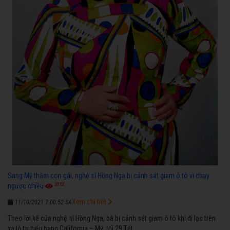
Sang Mỹ thăm con gái, nghệ sĩ Hồng Nga bị cảnh sát giam ô tô vì chạy
3862
ngược chiều
Xem chi tiết
11/10/2021 7:00:52 SA
Theo lời kể của nghệ sĩ Hồng Nga, bà bị cảnh sát giam ô tô khi đi lạc trên
xa lộ tại tiểu bang California – Mỹ, tối 29 Tết.