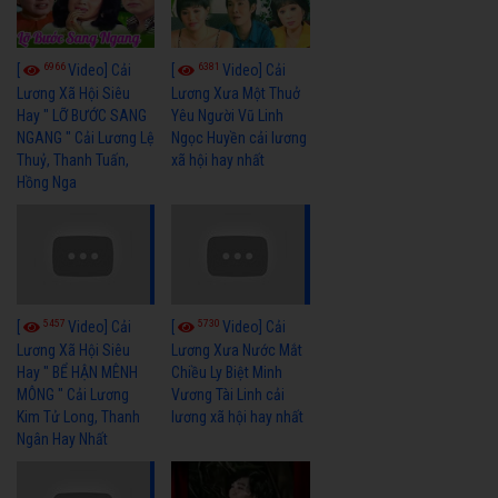
6966
6381
[
Video] Cải
[
Video] Cải
Lương Xã Hội Siêu
Lương Xưa Một Thuở
Hay " LỠ BƯỚC SANG
Yêu Người Vũ Linh
NGANG " Cải Lương Lệ
Ngọc Huyền cải lương
Thuỷ, Thanh Tuấn,
xã hội hay nhất
Hồng Nga
5457
5730
[
Video] Cải
[
Video] Cải
Lương Xã Hội Siêu
Lương Xưa Nước Mắt
Hay " BỂ HẬN MÊNH
Chiều Ly Biệt Minh
MÔNG " Cải Lương
Vương Tài Linh cải
Kim Tử Long, Thanh
lương xã hội hay nhất
Ngân Hay Nhất