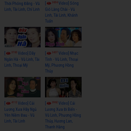
3656
[
Video] Sóng
Thời Phóng Đãng - Vũ
Linh, Tài Linh, Chí Linh
Gió Làng Chài - Vũ
Linh, Tài Linh, Khánh
Tuấn
3765
3437
[
Video] Dãy
[
Video] Nhạc
Ngân Hà - Vũ Linh, Tài
Tình - Vũ Linh, Thoại
Linh, Thoại Mỹ
Mỹ, Phương Hồng
Thủy
4112
3962
[
Video] Cải
[
Video] Cải
Lương Xưa Hãy Ngủ
Lương Xưa Đi Biển -
Yên Niềm Đau - Vũ
Vũ Linh, Phương Hồng
Linh, Tài Linh
Thủy, Hương Lan,
Thanh Hằng