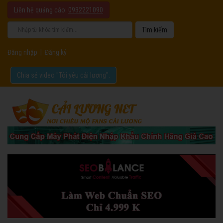
Liên hệ quảng cáo:
0932221090
Đăng nhập
|
Đăng ký
Chia sẻ video "Tôi yêu cải lương".