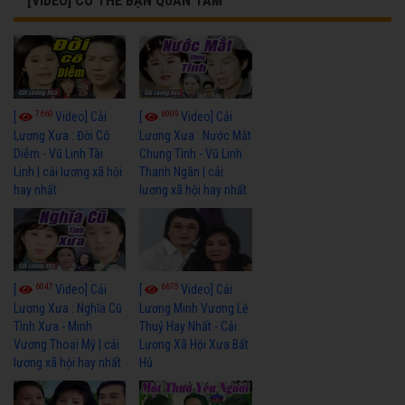
[VIDEO] CÓ THỂ BẠN QUAN TÂM
7660
6909
[
Video] Cải
[
Video] Cải
Lương Xưa : Đời Cô
Lương Xưa : Nước Mắt
Diễm - Vũ Linh Tài
Chung Tình - Vũ Linh
Linh | cải lương xã hội
Thanh Ngân | cải
hay nhất
lương xã hội hay nhất
6047
6675
[
Video] Cải
[
Video] Cải
Lương Xưa : Nghĩa Cũ
Lương Minh Vương Lệ
Tình Xưa - Minh
Thuỷ Hay Nhất - Cải
Vương Thoại Mỹ | cải
Lương Xã Hội Xưa Bất
lương xã hội hay nhất
Hủ