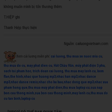
không muốn mình bị tổn thương thêm.
T.HIỆP ghi
Thanh Hiệp thực hiện
Nguồn: cailuongvietnam.com
Xem cải lương miễn phí:
cai luong
,
thu mua xe nuoc mia cu
,
thu mua do cu
,
may phat dien cu
,
Hát Chầu Văn
,
máy phát điện 3 pha
,
sach toi pham hoc
,
trich doan cai luong
,
thu mua may lanh cu
,
kem
flan
,
the hinh
,
nhac que huong mp3
,
nhac han mp3
,
nhac dance
mp3
,
nhac dance remix
,
nhac cho ba bau
,
nhac dong que mp3
,
nhac xua
pham hong que
,
thu mua may phat dien
,
thu mua laptop cu
,
sua nap
bon cau thong minh
,
sua bon cau thong minh
,
may lanh cu
,
thu mua do
cu tan binh
,
laptop cu