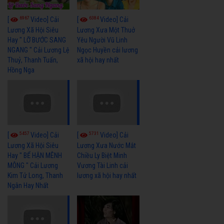
6967
6384
[
Video] Cải
[
Video] Cải
Lương Xã Hội Siêu
Lương Xưa Một Thuở
Hay " LỠ BƯỚC SANG
Yêu Người Vũ Linh
NGANG " Cải Lương Lệ
Ngọc Huyền cải lương
Thuỷ, Thanh Tuấn,
xã hội hay nhất
Hồng Nga
5457
5731
[
Video] Cải
[
Video] Cải
Lương Xã Hội Siêu
Lương Xưa Nước Mắt
Hay " BỂ HẬN MÊNH
Chiều Ly Biệt Minh
MÔNG " Cải Lương
Vương Tài Linh cải
Kim Tử Long, Thanh
lương xã hội hay nhất
Ngân Hay Nhất