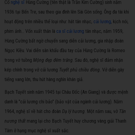
Cố
nghệ sĩ
Hùng Cường (tên thật là Trần Kim Cường) sinh năm
1936 tại Bến Tre, sau theo gia đình lên Sài Gòn sống. Ông đa tài khi
hoạt động trên nhiều thể loại như: hát tân nhạc,
cải lương
, kịch nói,
phim ảnh... Vốn xuất thân là
ca sĩ cải lương
tân nhạc, năm 1959,
Hùng Cường bất ngờ chuyển sang diễn cải lương, gia nhập đoàn
Ngọc Kiều. Vai diễn sân khấu đầu tay của Hùng Cường là Romeo
trong vở tuồng
Mộng đẹp đêm trăng
. Sau đó, nghệ sĩ đảm nhận
kép chính trong vở cải lương
Tuyết phủ chiều đông.
Vở diễn gây
tiếng vang lớn, thu hút hàng nghìn khán giả.
Bạch Tuyết sinh năm 1945 tại Châu Đốc (An Giang) và được mệnh
danh là "cải lương chi bảo" (bảo vật của ngành cải lương). Năm
1964, nghệ sĩ về hát cho đoàn
Dạ lý hương
. Một năm sau, vở
Tần
nương thất
mang lại cho Bạch Tuyết huy chương vàng giải Thanh
Tâm ở hạng mục nghệ sĩ xuất sắc.