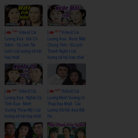
7661
6914
[
Video] Cải
[
Video] Cải
Lương Xưa : Đời Cô
Lương Xưa : Nước Mắt
Diễm - Vũ Linh Tài
Chung Tình - Vũ Linh
Linh | cải lương xã hội
Thanh Ngân | cải
hay nhất
lương xã hội hay nhất
6051
6675
[
Video] Cải
[
Video] Cải
Lương Xưa : Nghĩa Cũ
Lương Minh Vương Lệ
Tình Xưa - Minh
Thuỷ Hay Nhất - Cải
Vương Thoại Mỹ | cải
Lương Xã Hội Xưa Bất
lương xã hội hay nhất
Hủ