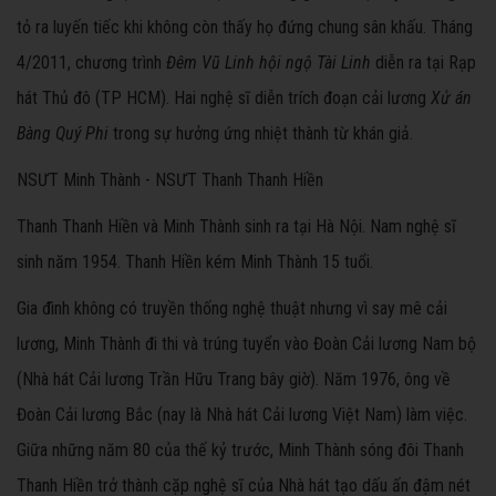
tỏ ra luyến tiếc khi không còn thấy họ đứng chung sân khấu. Tháng
4/2011, chương trình
Đêm Vũ Linh hội ngộ Tài Linh
diễn ra tại Rạp
hát Thủ đô (TP HCM). Hai nghệ sĩ diễn trích đoạn cải lương
Xử án
Bàng Quý Phi
trong sự hưởng ứng nhiệt thành từ khán giả.
NSƯT Minh Thành - NSƯT Thanh Thanh Hiền
Thanh Thanh Hiền và Minh Thành sinh ra tại Hà Nội. Nam nghệ sĩ
sinh năm 1954. Thanh Hiền kém Minh Thành 15 tuổi.
Gia đình không có truyền thống nghệ thuật nhưng vì say mê cải
lương, Minh Thành đi thi và trúng tuyển vào Đoàn Cải lương Nam bộ
(Nhà hát Cải lương Trần Hữu Trang bây giờ). Năm 1976, ông về
Đoàn Cải lương Bắc (nay là Nhà hát Cải lương Việt Nam) làm việc.
Giữa những năm 80 của thế kỷ trước, Minh Thành sóng đôi Thanh
Thanh Hiền trở thành cặp nghệ sĩ của Nhà hát tạo dấu ấn đậm nét