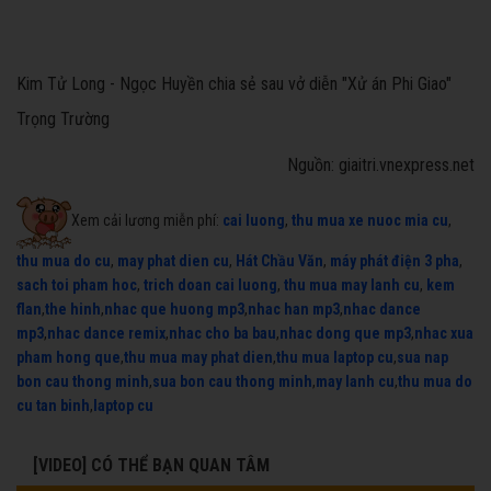
Kim Tử Long - Ngọc Huyền chia sẻ sau vở diễn "Xử án Phi Giao"
Trọng Trường
Nguồn: giaitri.vnexpress.net
Xem cải lương miễn phí:
cai luong
,
thu mua xe nuoc mia cu
,
thu mua do cu
,
may phat dien cu
,
Hát Chầu Văn
,
máy phát điện 3 pha
,
sach toi pham hoc
,
trich doan cai luong
,
thu mua may lanh cu
,
kem
flan
,
the hinh
,
nhac que huong mp3
,
nhac han mp3
,
nhac dance
mp3
,
nhac dance remix
,
nhac cho ba bau
,
nhac dong que mp3
,
nhac xua
pham hong que
,
thu mua may phat dien
,
thu mua laptop cu
,
sua nap
bon cau thong minh
,
sua bon cau thong minh
,
may lanh cu
,
thu mua do
cu tan binh
,
laptop cu
[VIDEO] CÓ THỂ BẠN QUAN TÂM