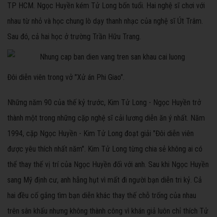
TP HCM. Ngọc Huyền kém Tử Long bốn tuổi. Hai nghệ sĩ chơi với
nhau từ nhỏ và học chung lò dạy thanh nhạc của nghệ sĩ Út Trâm.
Sau đó, cả hai học ở trường Trần Hữu Trang.
Đôi diễn viên trong vở "Xử án Phi Giao".
Những năm 90 của thế kỷ trước, Kim Tử Long - Ngọc Huyền trở
thành một trong những cặp nghệ sĩ cải lương diễn ăn ý nhất. Năm
1994, cặp Ngọc Huyền - Kim Tử Long đoạt giải "Đôi diễn viên
được yêu thích nhất năm". Kim Tử Long từng chia sẻ không ai có
thể thay thế vị trí của Ngọc Huyền đối với anh. Sau khi Ngọc Huyền
sang Mỹ định cư, anh hẫng hụt vì mất đi người bạn diễn tri kỷ. Cả
hai đều cố gắng tìm bạn diễn khác thay thế chỗ trống của nhau
trên sân khấu nhưng không thành công vì khán giả luôn chỉ thích Tử