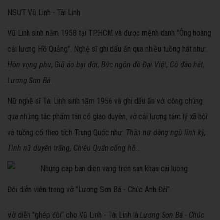
NSƯT Vũ Linh - Tài Linh
Vũ Linh sinh năm 1958 tại TP.HCM và được mệnh danh "Ông hoàng
cải lương Hồ Quảng". Nghệ sĩ ghi dấu ấn qua nhiều tuồng hát như:
Hòn vọng phu
,
Giũ áo bụi đời
,
Bức ngôn đồ Đại Việt
,
Cô đào hát
,
Lương Sơn Bá...
Nữ nghệ sĩ Tài Linh sinh năm 1956 và ghi dấu ấn với công chúng
qua những tác phẩm tân cổ giao duyên, vở cải lương tâm lý xã hội
và tuồng cổ theo tích Trung Quốc như:
Thần nữ dâng ngũ linh kỳ,
Tình nữ duyên trăng, Chiêu Quân cống hồ
...
Đôi diễn viên trong vở "Lương Sơn Bá - Chúc Anh Đài".
Vở diễn "ghép đôi" cho Vũ Linh - Tài Linh là
Lương Sơn Bá - Chúc