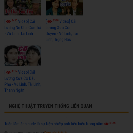
4430
3598
[
Video] Cải
[
Video] Cải
Lương Nợ Cha Con Trả
Lương Xưa Còn
- Vũ Linh, Tài Linh
Duyên - Vũ Linh, Tài
Linh, Trọng Hữu
4014
[
Video] Cải
Lương Xưa Cô Dâu
Phụ - Vũ Linh, Tài Linh,
Thanh Ngân
NGHỆ THUẬT TRUYỀN THỐNG LIÊN QUAN
5126
Triển lãm ảnh nude là sự kiện nhiếp ảnh tiêu biểu trong năm
Xem chi tiết