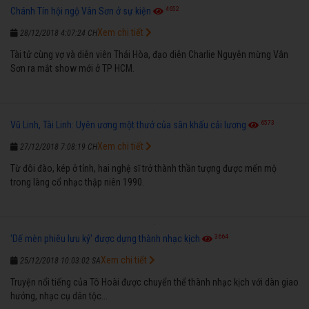
4652
Chánh Tín hội ngộ Vân Sơn ở sự kiện
Xem chi tiết
28/12/2018 4:07:24 CH
Tài tử cùng vợ và diễn viên Thái Hòa, đạo diễn Charlie Nguyễn mừng Vân
Sơn ra mắt show mới ở TP HCM.
6573
Vũ Linh, Tài Linh: Uyên ương một thưở của sân khấu cải lương
Xem chi tiết
27/12/2018 7:08:19 CH
Từ đôi đào, kép ở tỉnh, hai nghệ sĩ trở thành thần tượng được mến mộ
trong làng cổ nhạc thập niên 1990.
3664
'Dế mèn phiêu lưu ký' được dựng thành nhạc kịch
Xem chi tiết
25/12/2018 10:03:02 SA
Truyện nổi tiếng của Tô Hoài được chuyển thể thành nhạc kịch với dàn giao
hưởng, nhạc cụ dân tộc...