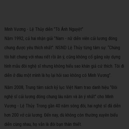
Minh Vương - Lệ Thủy diễn "Tô Ánh Nguyệt"
Năm 1992, cả hai nhận giải "Nam - nữ diễn viên cải lương đóng
chung được yêu thích nhất". NSND Lệ Thủy từng tâm sự: “Chúng
tôi hát chung với nhau riết rồi ăn ý, cũng không cố gắng xây dựng
hình mẫu đôi nghệ sĩ nhưng không hiểu sao khán giả cứ thích. Tôi đi
diễn ở đâu một mình là họ lại hỏi sao không có Minh Vương”.
Năm 2008, Trung tâm sách kỷ lục Việt Nam trao danh hiệu "Đôi
nghệ sĩ cải lương đóng chung lâu năm và ăn ý nhất" cho Minh
Vương - Lệ Thủy. Trong gần 40 năm sóng đôi, hai nghệ sĩ đã diễn
hơn 200 vở cải lương. Đến nay, dù không còn thường xuyên biểu
diễn cùng nhau, họ vẫn là đôi bạn thân thiết.