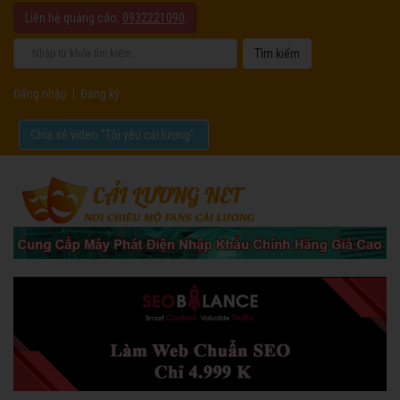
Liên hệ quảng cáo:
0932221090
Đăng nhập
|
Đăng ký
Chia sẻ video "Tôi yêu cải lương".