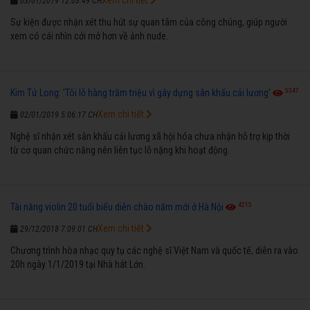
03/01/2019 12:03:49 CH
Sự kiện được nhận xét thu hút sự quan tâm của công chúng, giúp người
xem có cái nhìn cởi mở hơn về ảnh nude.
5347
Kim Tử Long: 'Tôi lỗ hàng trăm triệu vì gây dựng sân khấu cải lương'
Xem chi tiết
02/01/2019 5:06:17 CH
Nghệ sĩ nhận xét sân khấu cải lương xã hội hóa chưa nhận hỗ trợ kịp thời
từ cơ quan chức năng nên liên tục lỗ nặng khi hoạt động.
4215
Tài năng violin 20 tuổi biểu diễn chào năm mới ở Hà Nội
Xem chi tiết
29/12/2018 7:09:01 CH
Chương trình hòa nhạc quy tụ các nghệ sĩ Việt Nam và quốc tế, diễn ra vào
20h ngày 1/1/2019 tại Nhà hát Lớn.