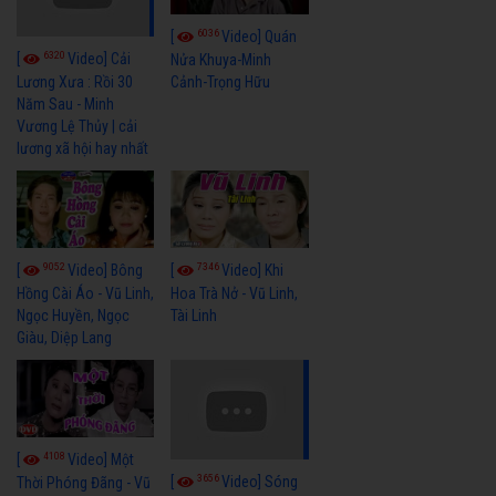
6036
[
Video] Quán
6320
[
Video] Cải
Nửa Khuya-Minh
Cảnh-Trọng Hữu
Lương Xưa : Rồi 30
Năm Sau - Minh
Vương Lệ Thủy | cải
lương xã hội hay nhất
9052
7346
[
Video] Bông
[
Video] Khi
Hồng Cài Áo - Vũ Linh,
Hoa Trà Nở - Vũ Linh,
Ngọc Huyền, Ngọc
Tài Linh
Giàu, Diệp Lang
4108
[
Video] Một
3656
[
Video] Sóng
Thời Phóng Đãng - Vũ