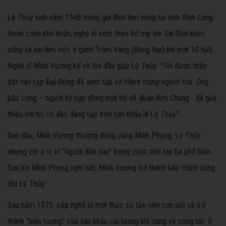
Lệ Thủy sinh năm 1948 trong gia đình làm nông tại tỉnh Vĩnh Long.
Hoàn cảnh khó khăn, nghệ sĩ sớm theo bố mẹ lên Sài Gòn kiếm
sống và xin làm việc ở gánh Trâm Vàng (Đồng Nai) khi mới 10 tuổi.
Nghệ sĩ Minh Vương kể về lần đầu gặp Lệ Thủy: "Tôi được thầy
dắt vào rạp Đại Đồng để xem tập vở
Hành trang người trai
. Ông
bầu Long – người ký hợp đồng mời tôi về đoàn Kim Chung - đã giới
thiệu với tôi cô đào đang tập trên sân khấu là Lệ Thủy".
Ban đầu, Minh Vương thường đóng cùng Minh Phụng, Lệ Thủy
nhưng chỉ ở vị trí "người đến sau" trong cuộc tình tay ba phổ biến.
Sau khi Minh Phụng nghỉ hát, Minh Vương trở thành kép chính sóng
đôi Lệ Thủy.
Sau năm 1975, cặp nghệ sĩ mới thực sự tạo nên cơn sốt và trở
thành "hiện tượng" của sân khấu cải lương khi cùng về công tác ở