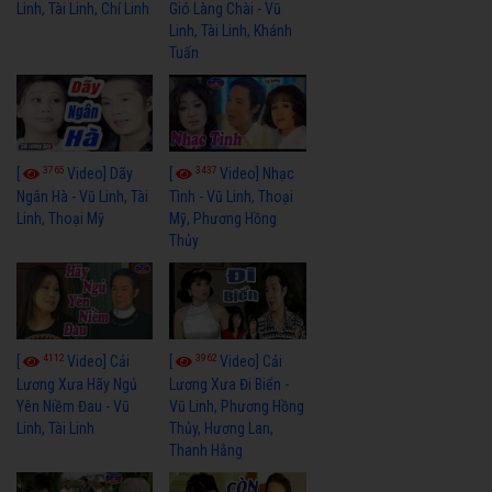
Linh, Tài Linh, Chí Linh
Gió Làng Chài - Vũ
Linh, Tài Linh, Khánh
Tuấn
3765
3437
[
Video] Dãy
[
Video] Nhạc
Ngân Hà - Vũ Linh, Tài
Tình - Vũ Linh, Thoại
Linh, Thoại Mỹ
Mỹ, Phương Hồng
Thủy
4112
3962
[
Video] Cải
[
Video] Cải
Lương Xưa Hãy Ngủ
Lương Xưa Đi Biển -
Yên Niềm Đau - Vũ
Vũ Linh, Phương Hồng
Linh, Tài Linh
Thủy, Hương Lan,
Thanh Hằng