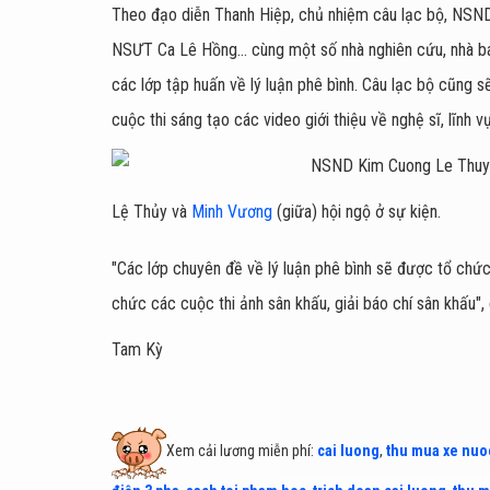
Theo đạo diễn Thanh Hiệp, chủ nhiệm câu lạc bộ, NS
NSƯT Ca Lê Hồng... cùng một số nhà nghiên cứu, nhà báo
các lớp tập huấn về lý luận phê bình. Câu lạc bộ cũng s
cuộc thi sáng tạo các video giới thiệu về nghệ sĩ, lĩnh 
Lệ Thủy và
Minh Vương
(giữa) hội ngộ ở sự kiện.
"Các lớp chuyên đề về lý luận phê bình sẽ được tổ ch
chức các cuộc thi ảnh sân khấu, giải báo chí sân khấu",
Tam Kỳ
Xem cải lương miễn phí:
cai luong
,
thu mua xe nuo