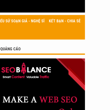
IỂU SỬ SOẠN GIẢ - NGHỆ SĨ
KẾT BẠN - CHIA SẺ
QUẢNG CÁO