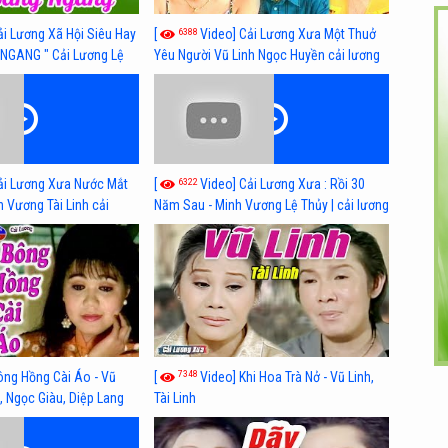
6388
ải Lương Xã Hội Siêu Hay
[
Video] Cải Lương Xưa Một Thuở
NGANG " Cải Lương Lệ
Yêu Người Vũ Linh Ngọc Huyền cải lương
n, Hồng Nga
xã hội hay nhất
6322
ải Lương Xưa Nước Mắt
[
Video] Cải Lương Xưa : Rồi 30
h Vương Tài Linh cải
Năm Sau - Minh Vương Lệ Thủy | cải lương
 nhất
xã hội hay nhất
7348
ông Hồng Cài Áo - Vũ
[
Video] Khi Hoa Trà Nở - Vũ Linh,
, Ngọc Giàu, Diệp Lang
Tài Linh