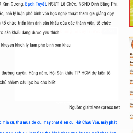
ND Kim Cương,
Bạch Tuyết
, NSƯT Lê Chức, NSND Đinh Bằng Phi,
, nhà lý luận phê bình văn học nghệ thuật tham gia giảng dạy
ẽ tổ chức triển lãm ảnh sân khấu của các thành viên, tổ chức
Like Fanpage Để Ủng Hộ Chúng Tôi Duy Trì Website
vực sân khấu đang được yêu thích.
ức thường xuyên. Hàng năm, Hội Sân khấu TP HCM dự kiến tổ
 chủ nhiệm câu lạc bộ cho biết.
Powered by
netcore.vn
Nguồn: giaitri.vnexpress.net
c mia cu
,
thu mua do cu
,
may phat dien cu
,
Hát Chầu Văn
,
máy phát