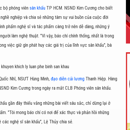
ạc bộ phóng viên
sân khấu
TP HCM. NSND Kim Cương cho biết
g nghề nghiệp và chia sẻ những tâm sự vui buồn của cuộc đời
, bình phẩm nghệ sĩ và tác phẩm càng trở nên dễ dàng, những ý
người làm nghệ thuật. "Vì vậy, báo chí chính thống, nhất là trong
ong việc giữ gìn phát huy các giá trị của lĩnh vực sân khấu", bà
ĩ Quốc Nhĩ, NSƯT Hùng Minh,
đạo diễn cải lương
Thanh Hiệp. Hàng
NSND Kim Cương trong ngày ra mắt CLB Phóng viên sân khấu.
hấu gần đây thiếu vắng những bài viết sâu sắc, chỉ dừng lại ở
phẩm. "Tôi mong báo chí có nơi để xác thực và phản hồi những
 các nghệ sĩ sân khấu", Lệ Thủy chia sẻ.