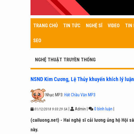
TRANG CHỦ
TIN TỨC
NGHỆ SĨ
VIDEO
TIN 
SEO
NGHỆ THUẬT TRUYỀN THỐNG
NSND Kim Cương, Lệ Thủy khuyến khích lý luận
Nhạc MP3:
Hát Chầu Văn MP3
|
Admin
|
0 bình luận
|
01/12/2018 9:03:29 SA
(cailuong.net) - Hai nghệ sĩ cải lương ủng hộ Hội 
này.