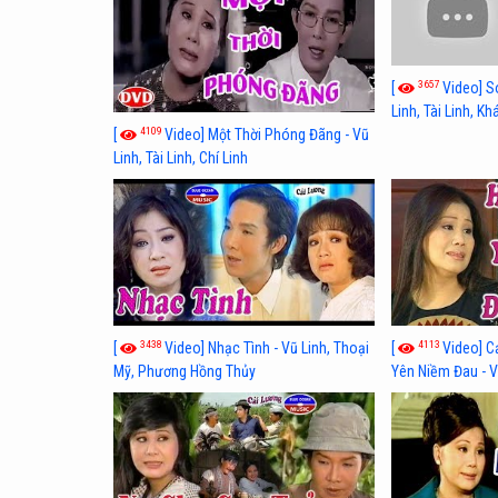
3657
[
Video] S
Linh, Tài Linh, K
4109
[
Video] Một Thời Phóng Đãng - Vũ
Linh, Tài Linh, Chí Linh
3438
4113
[
Video] Nhạc Tình - Vũ Linh, Thoại
[
Video] C
Mỹ, Phương Hồng Thủy
Yên Niềm Đau - Vũ