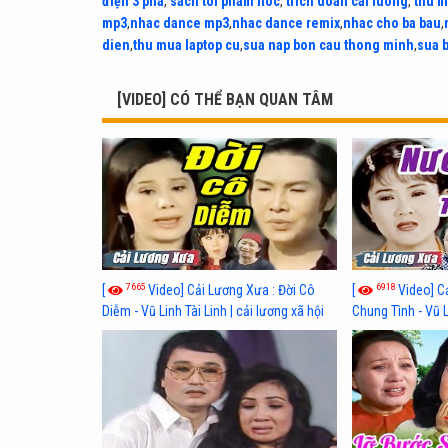
điện 3 pha
,
sach toi pham hoc
,
trich doan cai luong
,
thu m
mp3
,
nhac dance mp3
,
nhac dance remix
,
nhac cho ba bau
,
dien
,
thu mua laptop cu
,
sua nap bon cau thong minh
,
sua 
[VIDEO] CÓ THỂ BẠN QUAN TÂM
7665
6918
[
Video] Cải Lương Xưa : Đời Cô
[
Video] C
Diễm - Vũ Linh Tài Linh | cải lương xã hội
Chung Tình - Vũ 
hay nhất
lương xã hội hay