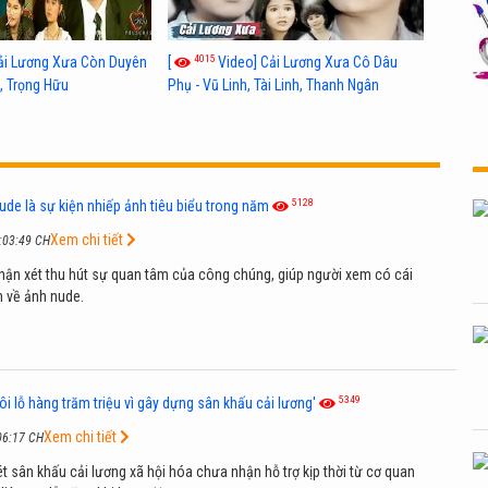
4015
ải Lương Xưa Còn Duyên
[
Video] Cải Lương Xưa Cô Dâu
h, Trọng Hữu
Phụ - Vũ Linh, Tài Linh, Thanh Ngân
5128
ude là sự kiện nhiếp ảnh tiêu biểu trong năm
Xem chi tiết
:03:49 CH
hận xét thu hút sự quan tâm của công chúng, giúp người xem có cái
n về ảnh nude.
5349
ôi lỗ hàng trăm triệu vì gây dựng sân khấu cải lương'
Xem chi tiết
06:17 CH
t sân khấu cải lương xã hội hóa chưa nhận hỗ trợ kịp thời từ cơ quan