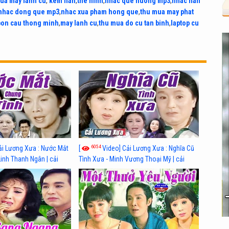
ua may lanh cu
,
kem flan
,
the hinh
,
nhac que huong mp3
,
nhac han
nhac dong que mp3
,
nhac xua pham hong que
,
thu mua may phat
bon cau thong minh
,
may lanh cu
,
thu mua do cu tan binh
,
laptop cu
6054
ải Lương Xưa : Nước Mắt
[
Video] Cải Lương Xưa : Nghĩa Cũ
Linh Thanh Ngân | cải
Tình Xưa - Minh Vương Thoại Mỹ | cải
 nhất
lương xã hội hay nhất