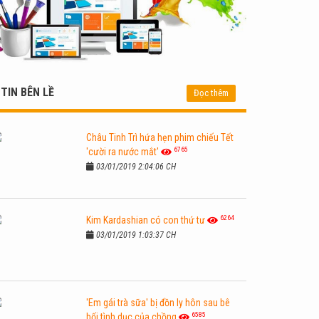
TIN BÊN LỀ
Đọc thêm
Châu Tinh Trì hứa hẹn phim chiếu Tết
6765
'cười ra nước mắt'
03/01/2019 2:04:06 CH
6264
Kim Kardashian có con thứ tư
03/01/2019 1:03:37 CH
'Em gái trà sữa' bị đồn ly hôn sau bê
6585
bối tình dục của chồng