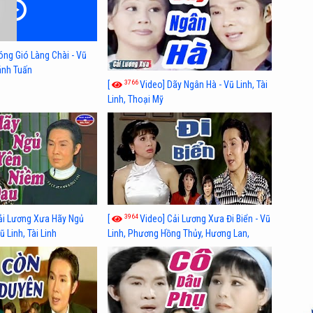
óng Gió Làng Chài - Vũ
hánh Tuấn
3766
[
Video] Dãy Ngân Hà - Vũ Linh, Tài
Linh, Thoại Mỹ
3964
ải Lương Xưa Hãy Ngủ
[
Video] Cải Lương Xưa Đi Biển - Vũ
 Linh, Tài Linh
Linh, Phương Hồng Thủy, Hương Lan,
Thanh Hằng