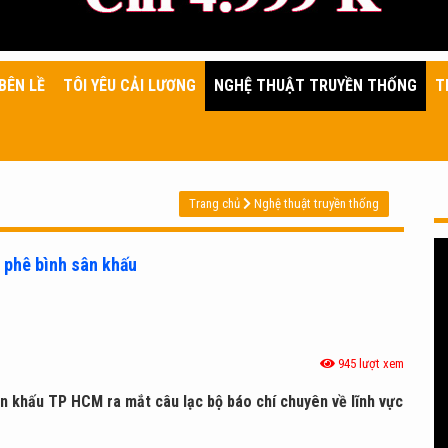
BÊN LỀ
TÔI YÊU CẢI LƯƠNG
NGHỆ THUẬT TRUYỀN THỐNG
T
Trang chủ
Nghệ thuật truyền thống
 phê bình sân khấu
945 lượt xem
sân khấu TP HCM ra mắt câu lạc bộ báo chí chuyên về lĩnh vực