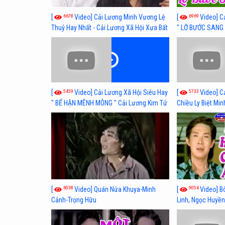
6678
6969
[
Video] Cải Lương Minh Vương Lệ
[
Video] C
Thuỷ Hay Nhất - Cải Lương Xã Hội Xưa Bất
" LỠ BƯỚC SANG 
Hủ
Thuỷ, Thanh Tuấ
5459
5733
[
Video] Cải Lương Xã Hội Siêu Hay
[
Video] C
" BỂ HẬN MÊNH MÔNG " Cải Lương Kim Tử
Chiều Ly Biệt Min
Long, Thanh Ngân Hay Nhất
lương xã hội hay
6038
9054
[
Video] Quán Nửa Khuya-Minh
[
Video] B
Cảnh-Trọng Hữu
Linh, Ngọc Huyền