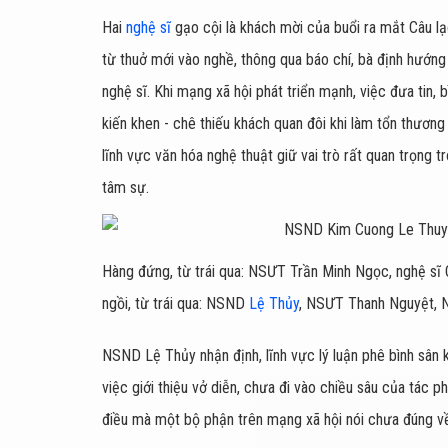
Hai
nghệ sĩ
gạo cội là khách mời của buổi ra mắt Câu l
từ thuở mới vào nghề, thông qua báo chí, bà định hướn
nghệ sĩ. Khi mạng xã hội phát triển mạnh, việc đưa tin
kiến khen - chê thiếu khách quan đôi khi làm tổn thương 
lĩnh vực văn hóa nghệ thuật giữ vai trò rất quan trọng tr
tâm sự.
Hàng đứng, từ trái qua: NSƯT Trần Minh Ngọc, nghệ s
ngồi, từ trái qua: NSND
Lệ Thủy
, NSƯT Thanh Nguyệt, 
NSND Lệ Thủy nhận định, lĩnh vực lý luận phê bình sân k
việc giới thiệu vở diễn, chưa đi vào chiều sâu của tác 
điều mà một bộ phận trên mạng xã hội nói chưa đúng về