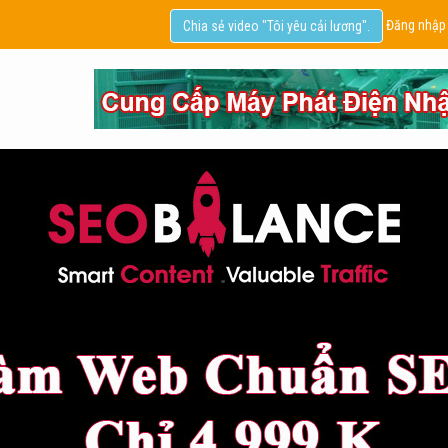
Đăng nhập
Chia sẻ video "Tôi yêu cải lương".