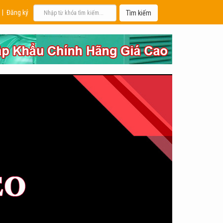
|
Đăng ký