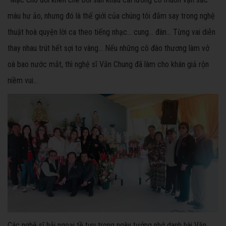
màu hư ảo, nhưng đó là thế giới của chúng tôi đắm say trong nghệ
thuật hoà quyện lời ca theo tiếng nhạc... cung... đàn... Từng vai diễn
thay nhau trút hết sợi tơ vàng... Nếu những cô đào thương làm vở
oà bao nước mắt, thì nghệ sĩ Văn Chung đã làm cho khán giả rộn
niềm vui...
Các nghệ sĩ hải ngoại tề tựu trong ngày tưởng nhớ danh hài Văn