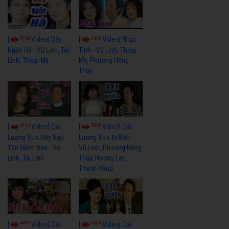
3768
3440
[
Video] Dãy
[
Video] Nhạc
Ngân Hà - Vũ Linh, Tài
Tình - Vũ Linh, Thoại
Linh, Thoại Mỹ
Mỹ, Phương Hồng
Thủy
4114
3966
[
Video] Cải
[
Video] Cải
Lương Xưa Hãy Ngủ
Lương Xưa Đi Biển -
Yên Niềm Đau - Vũ
Vũ Linh, Phương Hồng
Linh, Tài Linh
Thủy, Hương Lan,
Thanh Hằng
4433
3600
[
Video] Cải
[
Video] Cải