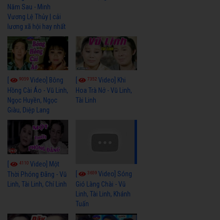
Năm Sau - Minh
Vương Lệ Thủy | cải
lương xã hội hay nhất
9059
7352
[
Video] Bông
[
Video] Khi
Hồng Cài Áo - Vũ Linh,
Hoa Trà Nở - Vũ Linh,
Ngọc Huyền, Ngọc
Tài Linh
Giàu, Diệp Lang
4110
[
Video] Một
3659
[
Video] Sóng
Thời Phóng Đãng - Vũ
Linh, Tài Linh, Chí Linh
Gió Làng Chài - Vũ
Linh, Tài Linh, Khánh
Tuấn