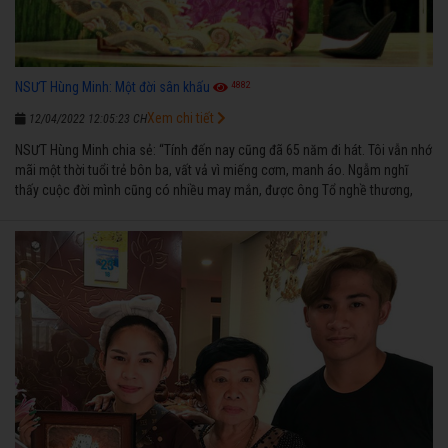
4882
NSƯT Hùng Minh: Một đời sân khấu
Xem chi tiết
12/04/2022 12:05:23 CH
NSƯT Hùng Minh chia sẻ: “Tính đến nay cũng đã 65 năm đi hát. Tôi vẫn nhớ
mãi một thời tuổi trẻ bôn ba, vất vả vì miếng cơm, manh áo. Ngẫm nghĩ
thấy cuộc đời mình cũng có nhiều may mắn, được ông Tổ nghề thương,
nên từ một cậu bé nghèo chẳng biết hát xướng là gì, trong dòng đời xuôi
ngược nhận được những cơ may để từng bước thành danh với nghiệp ca
diễn”.