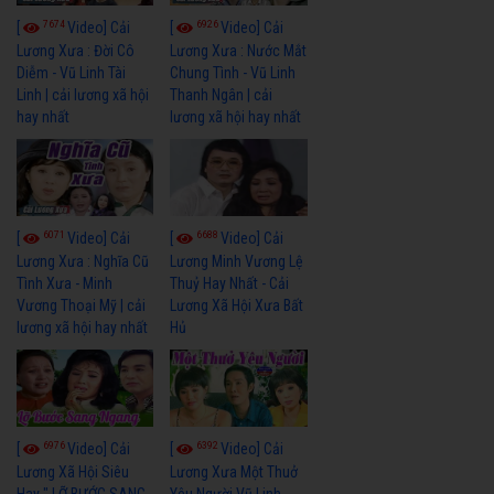
7674
6926
[
Video] Cải
[
Video] Cải
Lương Xưa : Đời Cô
Lương Xưa : Nước Mắt
Diễm - Vũ Linh Tài
Chung Tình - Vũ Linh
Linh | cải lương xã hội
Thanh Ngân | cải
hay nhất
lương xã hội hay nhất
6071
6688
[
Video] Cải
[
Video] Cải
Lương Xưa : Nghĩa Cũ
Lương Minh Vương Lệ
Tình Xưa - Minh
Thuỷ Hay Nhất - Cải
Vương Thoại Mỹ | cải
Lương Xã Hội Xưa Bất
lương xã hội hay nhất
Hủ
6976
6392
[
Video] Cải
[
Video] Cải
Lương Xã Hội Siêu
Lương Xưa Một Thuở
Hay " LỠ BƯỚC SANG
Yêu Người Vũ Linh