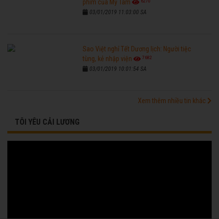
6270
phim của Mỹ Tâm
03/01/2019 11:03:00 SA
Sao Việt nghỉ Tết Dương lịch: Người tiệc
7682
tùng, kẻ nhập viện
03/01/2019 10:01:54 SA
Xem thêm nhiều tin khác
TÔI YÊU CẢI LƯƠNG