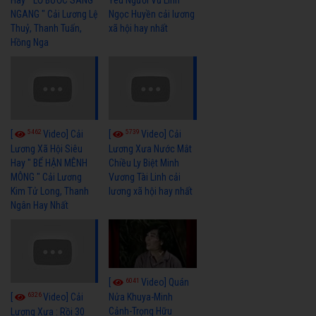
NGANG " Cải Lương Lệ
Ngọc Huyền cải lương
Thuỷ, Thanh Tuấn,
xã hội hay nhất
Hồng Nga
5462
5739
[
Video] Cải
[
Video] Cải
Lương Xã Hội Siêu
Lương Xưa Nước Mắt
Hay " BỂ HẬN MÊNH
Chiều Ly Biệt Minh
MÔNG " Cải Lương
Vương Tài Linh cải
Kim Tử Long, Thanh
lương xã hội hay nhất
Ngân Hay Nhất
6041
[
Video] Quán
6326
[
Video] Cải
Nửa Khuya-Minh
Cảnh-Trọng Hữu
Lương Xưa : Rồi 30