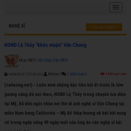
NGHỆ SĨ
Trang chủ
Nghệ sĩ
NSND Lệ Thủy "khóc muộn" Văn Chung
Nhạc MP3:
Hát Chầu Văn MP3
|
Admin
|
1 bình luận
|
1440 lượt xem
14/04/2018 7:05:08 CH
(cailuong.net) - Luôn xem những bậc tiền bối đi trước là tấm
gương sáng để noi theo, NSND Lệ Thủy trong chuyến lưu diễn
tại Mỹ, đã đến ngôi chùa nơi thờ di ảnh nghệ sĩ Văn Chung tại
miền Nam bang California – Mỹ để thắp hương và hát bài vọng
cổ trong ngày cúng 49 ngày mất của ông do các nghệ sĩ hải