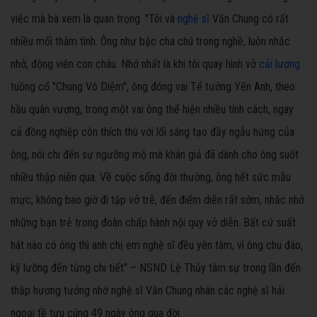
việc mà bà xem là quan trọng. "Tôi và
nghệ sĩ
Văn Chung có rất
nhiều mối thâm tình. Ông như bậc cha chú trong nghề, luôn nhắc
nhở, động viên con cháu. Nhớ nhất là khi tôi quay hình vở
cải lương
tuồng cổ "Chung Vô Diệm", ông đóng vai Tể tướng Yến Anh, theo
hầu quân vương, trong một vai ông thể hiện nhiều tính cách, ngay
cả đồng nghiệp còn thích thú với lối sáng tạo đầy ngẫu hứng của
ông, nói chi đến sự ngưỡng mộ mà khán giả đã dành cho ông suốt
nhiều thập niên qua. Về cuộc sống đời thường, ông hết sức mẫu
mực, không bao giờ đi tập vở trễ, đến điểm diễn rất sớm, nhắc nhở
những bạn trẻ trong đoàn chấp hành nội quy vở diễn. Bất cứ suất
hát nào có ông thì anh chị em nghệ sĩ đều yên tâm, vì ông chu đáo,
kỹ lưỡng đến từng chi tiết" – NSND Lệ Thủy tâm sự trong lần đến
thắp hương tưởng nhớ nghệ sĩ Văn Chung nhân các nghệ sĩ hải
ngoại tề tựu cúng 49 ngày ông qua đời.