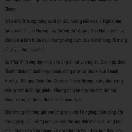
Chung
Nào ai biết trong tiếng cười ẩn dấu những niềm đau? Nghĩa phu
thê với cô Thanh Hương nửa đường đứt đoạn... Sân khấu kịch hay
đời dù trải lắm buồn đau, nhưng tiếng cười của Văn Chung đã mang
niềm vui cho nhân thế..
Sư Phụ Út Trong dạy nhịp cho ông đi hát vào nghề... Gia nhập đoàn
Thanh Minh nổi danh kép chánh, cùng một cô đào khả ái Thanh
Hương... Rồi qua đoàn Kim Chưởng Thanh Hương, xứng đào xứng
kép tự mở đoàn lập gánh... Nhưng chuyện hợp tan tình đời cay
đắng, xa vợ, xa đoàn, đời lắm nỗi gian truân..
Chữ chung tình ông giữ vẹn lòng son, với Tổ nghiệp hiến dâng đời
cho nghiệp Tổ... Đồng nghiệp mến thương tính khiêm nhường hoà
nhã... Khóc tiễn Văn Chung về cõi Phật Di Đà... Hãy hoá thân luân