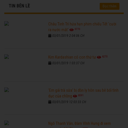
TIN BÊN LỀ
Đọc thêm
Châu Tinh Trì hứa hẹn phim chiếu Tết 'cười
6770
ra nước mắt'
03/01/2019 2:04:06 CH
6270
Kim Kardashian có con thứ tư
03/01/2019 1:03:37 CH
'Em gái trà sữa' bị đồn ly hôn sau bê bối tình
6591
dục của chồng
03/01/2019 12:03:33 CH
Ngô Thanh Vân, Đàm Vĩnh Hưng đi xem