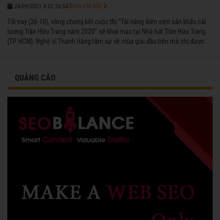
Xem chi tiết
24/09/2021 8:02:26 SA
Tối nay (26-10), vòng chung kết cuộc thi "Tài năng diễn viên sân khấu cải
lương Trần Hữu Trang năm 2020" sẽ khai mạc tại Nhà hát Trần Hữu Trang
(TP HCM). Nghệ sĩ Thanh Hằng tâm sự về mùa giải đầu tiên mà chị được
vinh danh cùng các đồng nghiệp năm 1991.
QUẢNG CÁO