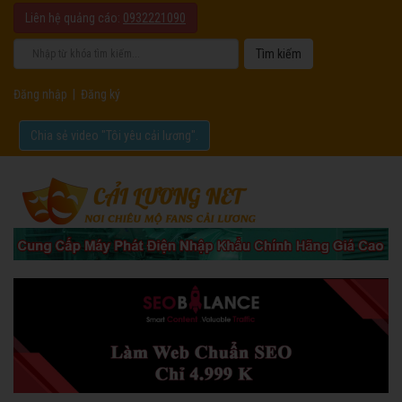
Liên hệ quảng cáo:
0932221090
Đăng nhập
|
Đăng ký
Chia sẻ video "Tôi yêu cải lương".