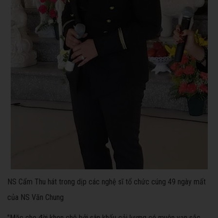
NS Cẩm Thu hát trong dịp các nghệ sĩ tổ chức cúng 49 ngày mất
của NS Văn Chung
"Mặc cho đời khen chê bởi sân khấu cải lương có muôn vạn sắc