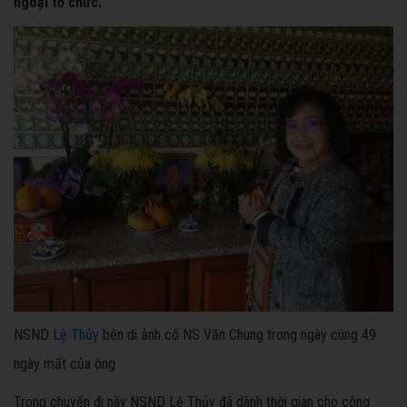
ngoại tổ chức.
NSND
Lệ Thủy
bên di ảnh cố NS Văn Chung trong ngày cúng 49
ngày mất của ông
Trong chuyến đi này NSND Lệ Thủy đã dành thời gian cho công