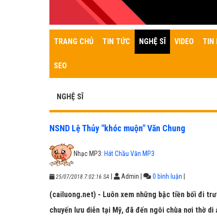
TRANG CHỦ
TIN TỨC
NGHỆ SĨ
VIDEO
TIN 
SEO
NGHỆ SĨ
NSND Lệ Thủy "khóc muộn" Văn Chung
Nhạc MP3:
Hát Chầu Văn MP3
|
Admin
|
0 bình luận
|
25/07/2018 7:02:16 SA
(cailuong.net) - Luôn xem những bậc tiền bối đi t
chuyến lưu diễn tại Mỹ, đã đến ngôi chùa nơi thờ d