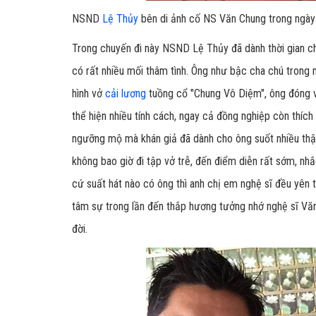
NSND
Lệ Thủy
bên di ảnh cố NS Văn Chung trong ngày
Trong chuyến đi này NSND Lệ Thủy đã dành thời gian ch
có rất nhiều mối thâm tình. Ông như bậc cha chú trong n
hình vở
cải lương
tuồng cổ "Chung Vô Diệm", ông đóng v
thể hiện nhiều tính cách, ngay cả đồng nghiệp còn thích
ngưỡng mộ mà khán giả đã dành cho ông suốt nhiều thậ
không bao giờ đi tập vở trễ, đến điểm diễn rất sớm, nh
cứ suất hát nào có ông thì anh chị em nghệ sĩ đều yên 
tâm sự trong lần đến thắp hương tưởng nhớ nghệ sĩ Văn
đời.