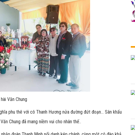
h hài Văn Chung
ghĩa phu thê với cô Thanh Hương nửa đường đứt đoạn... Sân khấu
a Văn Chung đã mang niềm vui cho nhân thế..
ia nhập đoàn Thanh Minh nổi danh kép chánh, cùng một cô đào khả