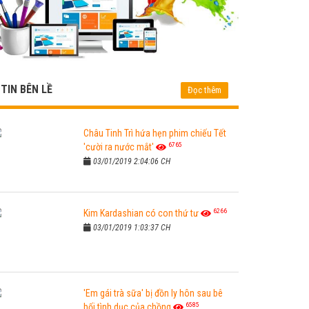
TIN BÊN LỀ
Đọc thêm
Châu Tinh Trì hứa hẹn phim chiếu Tết
6765
'cười ra nước mắt'
03/01/2019 2:04:06 CH
6266
Kim Kardashian có con thứ tư
03/01/2019 1:03:37 CH
'Em gái trà sữa' bị đồn ly hôn sau bê
6585
bối tình dục của chồng