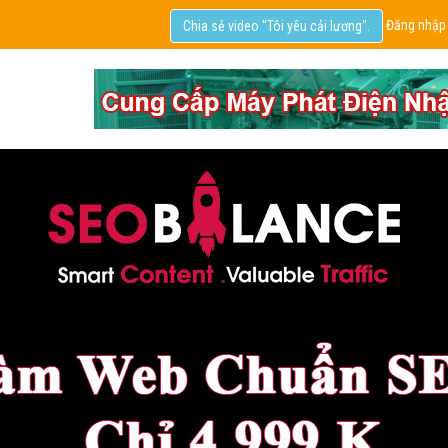
Đăng nhập
Chia sẻ video "Tôi yêu cải lương".