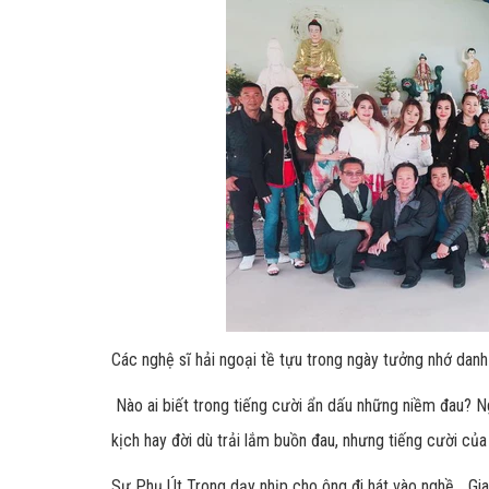
Các nghệ sĩ hải ngoại tề tựu trong ngày tưởng nhớ dan
Nào ai biết trong tiếng cười ẩn dấu những niềm đau? N
kịch hay đời dù trải lắm buồn đau, nhưng tiếng cười củ
Sư Phụ Út Trong dạy nhịp cho ông đi hát vào nghề... G