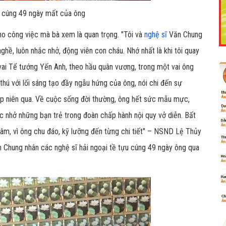
 cúng 49 ngày mất của ông
o công việc mà bà xem là quan trọng. "Tôi và
nghệ sĩ
Văn Chung
ghề, luôn nhắc nhở, động viên con cháu. Nhớ nhất là khi tôi quay
Like Fanpage Để Ủng Hộ Chúng Tôi Duy Trì Website
ai Tể tướng Yến Anh, theo hầu quân vương, trong một vai ông
 thú với lối sáng tạo đầy ngẫu hứng của ông, nói chi đến sự
p niên qua. Về cuộc sống đời thường, ông hết sức mẫu mực,
ắc nhở những bạn trẻ trong đoàn chấp hành nội quy vở diễn. Bất
tâm, vì ông chu đáo, kỹ lưỡng đến từng chi tiết" – NSND Lệ Thủy
 Chung nhân các nghệ sĩ hải ngoại tề tựu cúng 49 ngày ông qua
Powered by
netcore.vn