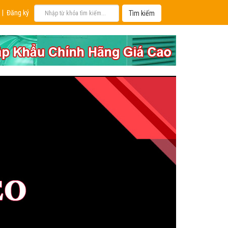
|
Đăng ký