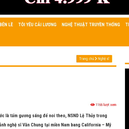
BÊN LỀ
TÔI YÊU CẢI LƯƠNG
NGHỆ THUẬT TRUYỀN THỐNG
T
Trang chủ
Nghệ sĩ
1166 lượt xem
rước là tấm gương sáng để noi theo, NSND Lệ Thủy trong
i ảnh nghệ sĩ Văn Chung tại miền Nam bang California – Mỹ