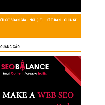
IỂU SỬ SOẠN GIẢ - NGHỆ SĨ
KẾT BẠN - CHIA SẺ
QUẢNG CÁO