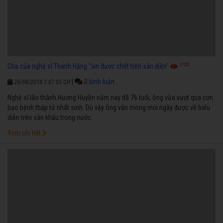
1720
Cha của nghệ sĩ Thanh Hằng "xin được chết trên sàn diễn"
|
0
bình luận
26/08/2018 1:07:03 CH
Nghệ sĩ lão thành Hương Huyền năm nay đã 76 tuổi, ông vừa vượt qua cơn
bạo bệnh thập tử nhất sinh. Dù vậy ông vẫn mong mỏi ngày được về biểu
diễn trên sân khấu trong nước.
Xem chi tiết