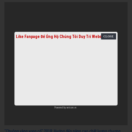
Like Fanpage Để Ủng Hộ Chúng Tôi Duy Trì Website
Powered by
netcore.vn
"Chuông vàng vọng cổ" 2018: Hướng đến nâng cao chất lượng chương