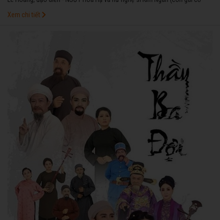
nghệ sĩ Kim Ngọc) đã cùng hợp tác thực hiện vở cải lương Thái hậu Dương
Xem chi tiết
Vân Nga (tác giả Trúc Đường, chuyển thể cải lương Chi Lăng - Hoa Phượng)
để chào mừng sự kiện này.