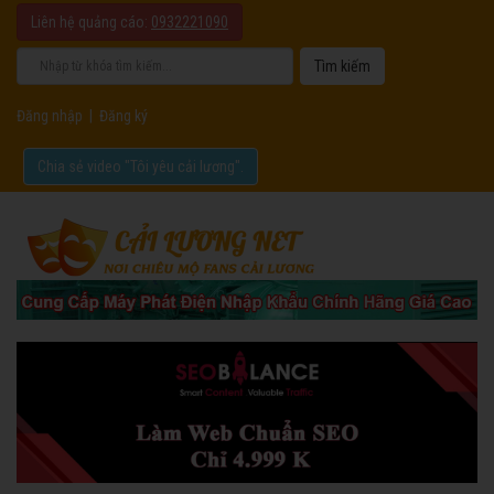
Liên hệ quảng cáo:
0932221090
Đăng nhập
|
Đăng ký
Chia sẻ video "Tôi yêu cải lương".