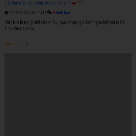
1350
Biết làm mới, cải lương sân bãi hồi sinh
|
0
bình luận
24/07/2018 10:02:42 SA
Vui và lo là trạng thái của nhiều người trong giới làm nghề bởi yếu tố hồi
sinh chưa căn cơ
Xem chi tiết