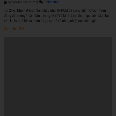
|
0
bình luận
26/08/2018 3:08:20 CH
Tối 24-8, Nhà hát Kịch Sân khấu nhỏ TP HCM đã công diễn vở kịch "Bên
đàng dệt mộng". Lần đầu tiên nghệ sĩ Võ Minh Lâm tham gia diễn kịch tại
sân khấu nhỏ 5B và nhận được sự cổ vũ nồng nhiệt của khán giả.
Xem chi tiết