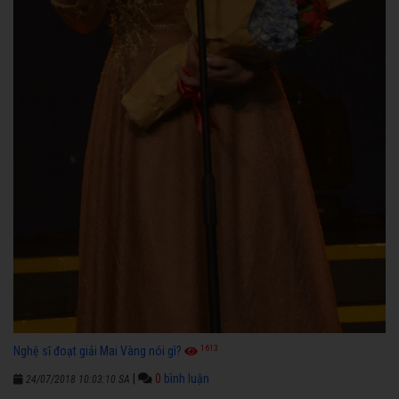
1613
Nghệ sĩ đoạt giải Mai Vàng nói gì?
|
0
bình luận
24/07/2018 10:03:10 SA