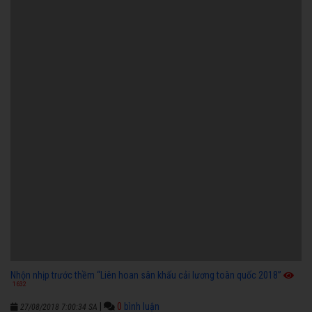
Nhộn nhịp trước thềm “Liên hoan sân khấu cải lương toàn quốc 2018”
1632
|
0
bình luận
27/08/2018 7:00:34 SA