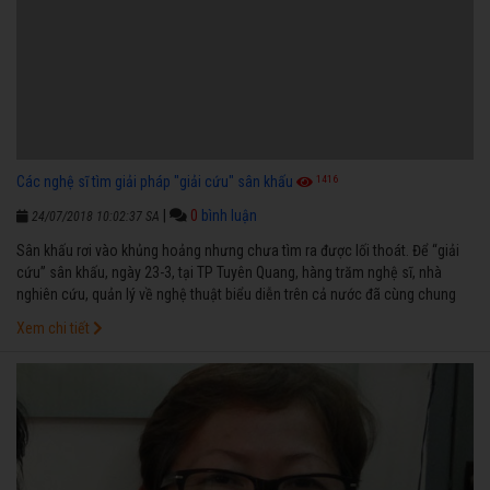
1416
Các nghệ sĩ tìm giải pháp "giải cứu" sân khấu
|
0
bình luận
24/07/2018 10:02:37 SA
Sân khấu rơi vào khủng hoảng nhưng chưa tìm ra được lối thoát. Để “giải
cứu” sân khấu, ngày 23-3, tại TP Tuyên Quang, hàng trăm nghệ sĩ, nhà
nghiên cứu, quản lý về nghệ thuật biểu diễn trên cả nước đã cùng chung
sức tìm giải pháp nhằm đổi mới hoạt động, đưa sân khấu thoát khỏi tình
Xem chi tiết
trạng này.