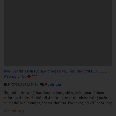
Đoàn Văn Nghệ Dân Tộc Hướng Việt Tại Phủ Tổng Thống WHITE HOUSE,
1493
Washington DC
|
0
bình luận
24/07/2018 10:02:54 SA
Nhạc cổ truyền là một loại nhạc mà tưởng chừng không còn có được
nhiều người nghe trên thế giới vì đó là loại nhạc của những thế hệ trước,
những thế hệ của ông bà, cha mẹ chúng ta. Thế nhưng, đối với Bác Sĩ Hồng
Việt Hải, nhạc cổ truyền không những được bác sĩ làm sống lại từ vùng
Xem chi tiết
Washington Seattle, mà bác sĩ Hồng đã mang những âm điệu của nhạc cổ