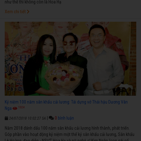
như thế thì không còn là Hoa Hạ
Xem chi tiết
Kỷ niệm 100 năm sân khấu cải lương: Tái dựng vở Thái hậu Dương Vân
1324
Nga
|
0
bình luận
24/07/2018 10:02:27 SA
Năm 2018 đánh dấu 100 năm sân khấu cải lương hình thành, phát triển.
Góp phần vào hoạt động kỷ niệm một thế kỷ sân khấu cải lương, Sân khấu
Lê Hoàng, đạo diễn - NSƯT Hoa Hạ và nữ nghệ sĩ Kim Ngân (con gái cố