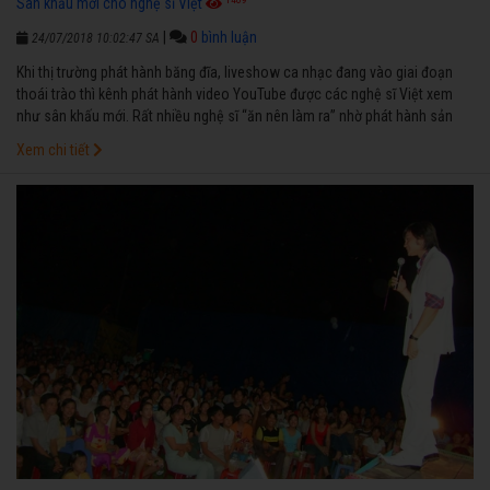
Sân khấu mới cho nghệ sĩ Việt
|
0
bình luận
24/07/2018 10:02:47 SA
Khi thị trường phát hành băng đĩa, liveshow ca nhạc đang vào giai đoạn
thoái trào thì kênh phát hành video YouTube được các nghệ sĩ Việt xem
như sân khấu mới. Rất nhiều nghệ sĩ “ăn nên làm ra” nhờ phát hành sản
phẩm trên YouTube. Người hâm mộ cũng dần quen với hình thức giải trí
Xem chi tiết
trên mạng xã hội.