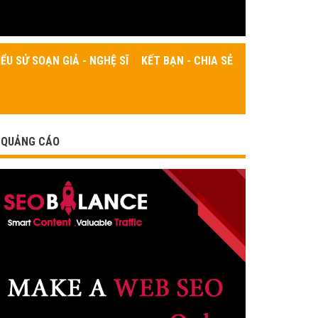
IỂU SỬ SOẠN GIẢ - NGHỆ SĨ
KẾT BẠN - CHIA SẺ
QUẢNG CÁO