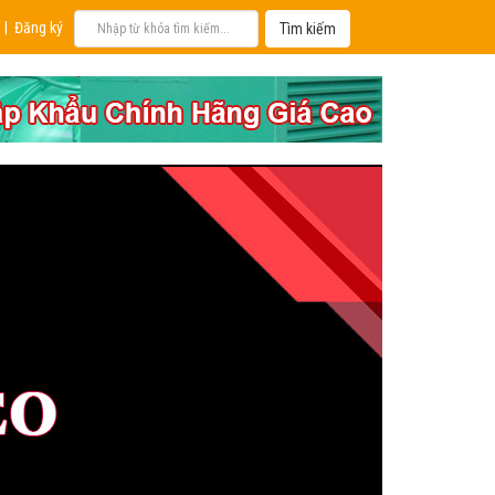
|
Đăng ký