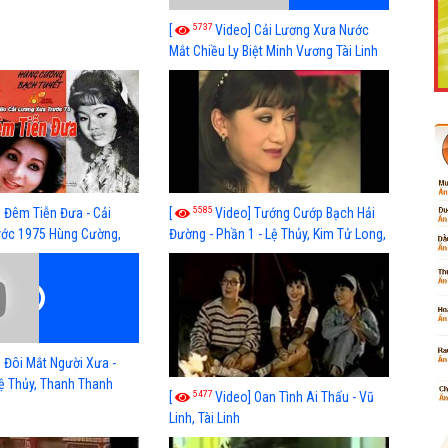
5737
[
Video] Cải Lương Xưa Nước
Mắt Chiều Ly Biệt Minh Vương Tài Linh
cải lương xã hội hay nhất
Like Fanpage Để Ủng Hộ Chúng Tôi Duy Trì Website
5585
] Đêm Tiễn Đưa - Cải
[
Video] Tướng Cướp Bạch Hải
ước 1975 Hùng Cường,
Đường - Phần 1 - Lệ Thủy, Kim Tử Long,
 Hiền, Kim Ngọc
Thanh Thanh Tâm
Powered by
netcore.vn
 Đôi Mắt Người Xưa -
ệ Thủy, Thanh Thanh
5477
[
Video] Oan Tình Ai Thấu - Vũ
, Diệp Lang, Bảo Linh,
Linh, Tài Linh
g Thủy, Trần Thanh, Bé
é Bảo Trân