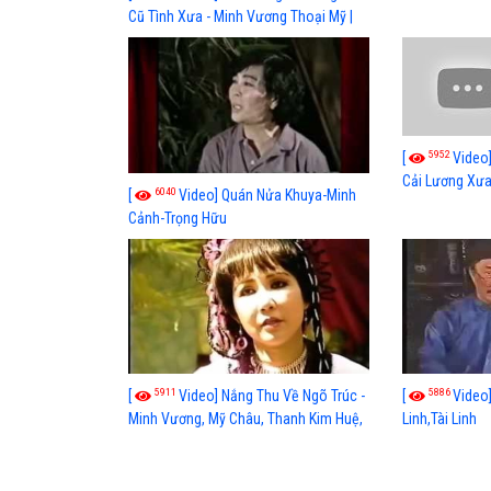
Kim Tử Long
Cũ Tình Xưa - Minh Vương Thoại Mỹ |
cải lương xã hội hay nhất
5952
[
Video]
Cải Lương Xư
6040
[
Video] Quán Nửa Khuya-Minh
Cảnh-Trọng Hữu
5911
5886
[
Video] Nắng Thu Về Ngõ Trúc -
[
Video]
Minh Vương, Mỹ Châu, Thanh Kim Huệ,
Linh,Tài Linh
Minh Cảnh, Hoàng Giang, Bích Hạnh,
Hùng Minh, Tuấn Anh, Bích Thủy, Hữu
Tài