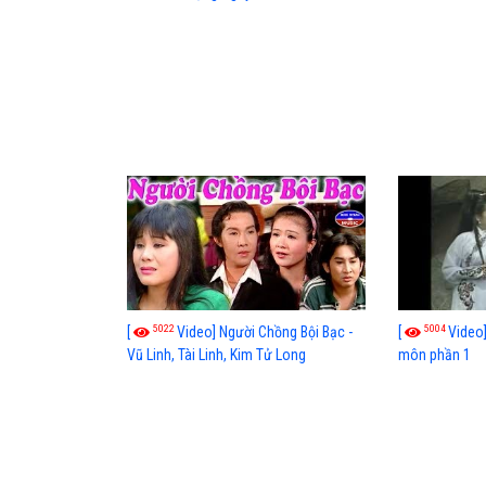
Linh
5022
5004
[
Video] Người Chồng Bội Bạc -
[
Video
Vũ Linh, Tài Linh, Kim Tử Long
môn phần 1