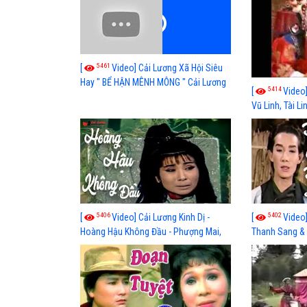
5461
[
Video] Cải Lương Xã Hội Siêu
Hay " BỂ HẬN MÊNH MÔNG " Cải Lương
5414
[
Video]
Kim Tử Long, Thanh Ngân Hay Nhất
Vũ Linh, Tài Li
5406
5402
[
Video] Cải Lương Kinh Dị -
[
Video]
Hoàng Hậu Không Đầu - Phượng Mai,
Thanh Sang &
Minh Vương, Thanh Sang