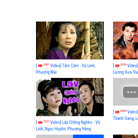
5691
5596
[
Video] Tấm Cám - Vũ Linh,
[
Video
Phượng Mai
Lương Xưa Tr
Bạch Tuyết, Út
5508
[
Video]
Thanh Sang, L
5522
[
Video] Lấy Chồng Nghèo - Vũ
Tâm, Ngọc Giàu
Linh, Ngọc Huyền, Phượng Hằng
Thoại Mỹ, Hồn
Thu Phương, B