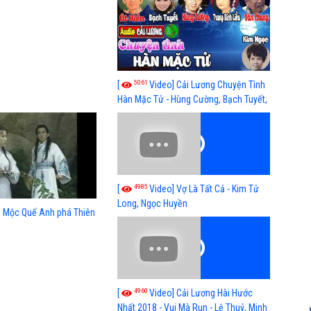
5061
[
Video] Cải Lương Chuyện Tình
Hàn Mặc Tử - Hùng Cường, Bạch Tuyết,
Út Hiền, Kim Ngọc, Trang Bích Liễu
4985
[
Video] Vợ Là Tất Cả - Kim Tử
Long, Ngọc Huyền
] Mộc Quế Anh phá Thiên
4960
[
Video] Cải Lương Hài Hước
Nhất 2018 - Vui Mà Run - Lệ Thuỷ, Minh