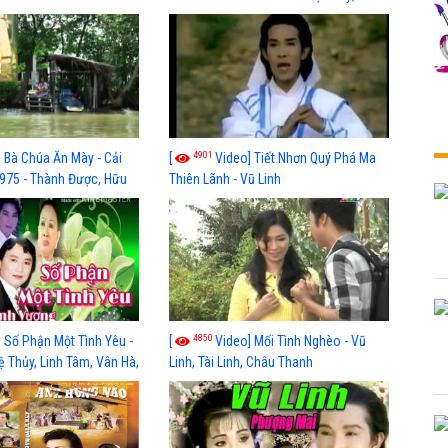
Phụng, Linh Huệ, Kim Tử Long
4901
 Bà Chúa Ăn Mày - Cải
[
Video] Tiết Nhơn Quý Phá Ma
975 - Thành Được, Hữu
Thiên Lãnh - Vũ Linh
n, Ngọc Hương, Mỹ Châu,
4850
 Số Phận Một Tình Yêu -
[
Video] Mối Tình Nghèo - Vũ
ệ Thủy, Linh Tâm, Vân Hà,
Linh, Tài Linh, Châu Thanh