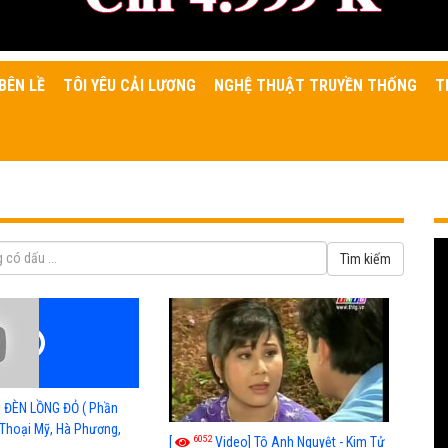
BÊN LỀ
TÔI YÊU CẢI LƯƠNG
NGHỆ THUẬT TRUYỀN THỐNG
T
] ĐÈN LỒNG ĐỎ ( Phần
, Thoại Mỹ, Hà Phương,
6052
[
Video] Tô Anh Nguyệt - Kim Tử