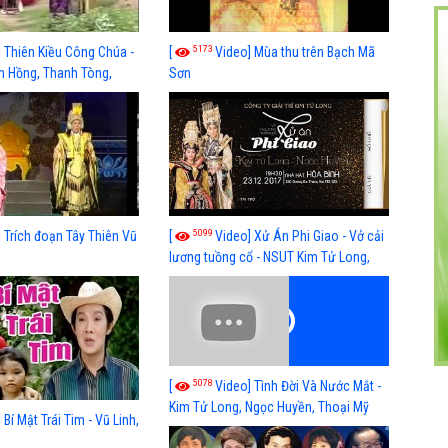
5173
 Thiên Kiều Công Chúa -
[
Video] Mùa thu trên Bạch Mã
im Hồng, Thanh Tòng,
Sơn
hoại Miêu, Diệp Lang,
 Nam Hùng, Hữu Tài, Bảo
ĩ, Trần Thanh, Ngọc
ệu
5099
 Trích đoạn Tây Thiên Vũ
[
Video] Xử Án Phi Giao - Vở cải
lương tuồng cổ - NSUT Kim Tử Long,
Ngọc Huyền
5078
[
Video] Tình Đời Và Nước Mắt -
Kim Tử Long, Ngọc Huyền, Thoại Mỹ
 Bí Mật Trái Tim - Vũ Linh,