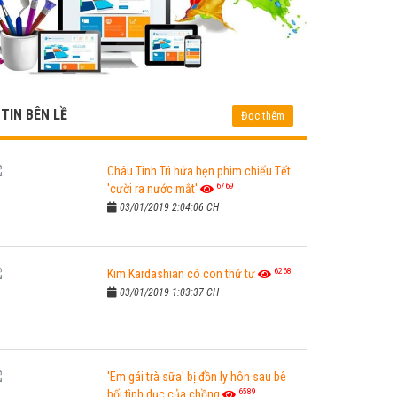
TIN BÊN LỀ
Đọc thêm
Châu Tinh Trì hứa hẹn phim chiếu Tết
6769
'cười ra nước mắt'
03/01/2019 2:04:06 CH
6268
Kim Kardashian có con thứ tư
03/01/2019 1:03:37 CH
'Em gái trà sữa' bị đồn ly hôn sau bê
6589
bối tình dục của chồng