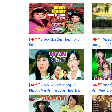
4947
4902
[
Video] Mùa Xuân Ngủ Trong
[
Video]
Đêm
Lương Trước 1
Phước, Út Hiề
Văn Hường
4878
4877
[
Video] Vợ Tạm Chồng Hờ -
[
Video]
Phượng Mai, Kim Tử Long, Thoại Mỹ,
Minh Vương, L
Linh Tâm, Hồng Nga, Vũ Luân, Chí Linh,
Hồng Nga
Giang Thảo, Thanh Hằng, Cẩm Thu,
Thanh Uyên