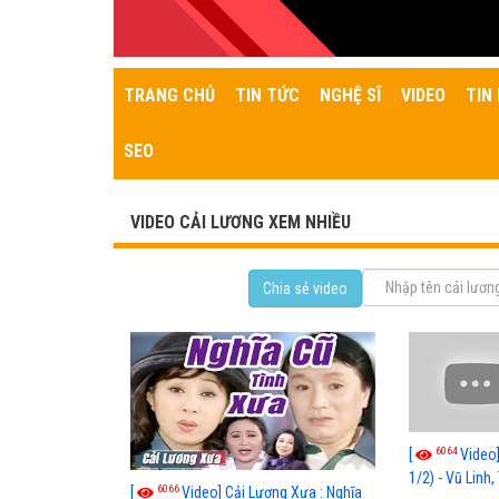
TRANG CHỦ
TIN TỨC
NGHỆ SĨ
VIDEO
TIN 
SEO
VIDEO CẢI LƯƠNG XEM NHIỀU
Chia sẻ video
6064
[
Video
1/2) - Vũ Linh
6066
[
Video] Cải Lương Xưa : Nghĩa