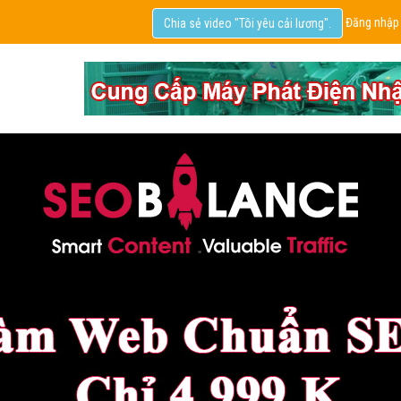
Đăng nhập
Chia sẻ video "Tôi yêu cải lương".