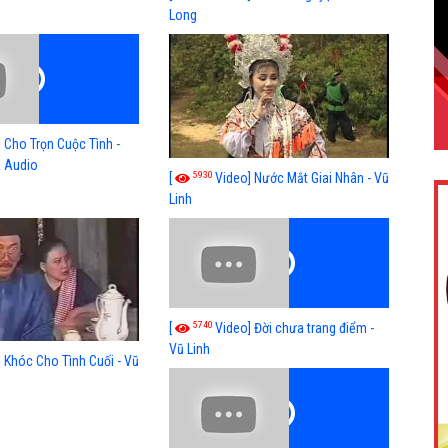
Long
 Cho Trọn Cuộc Tình -
a Audio
5930
[
Video] Nước Mắt Giai Nhân - Vũ
Linh
5740
[
Video] Đời chưa trang điểm -
Vũ Linh
 Khóc Cho Tình Cuối - Vũ