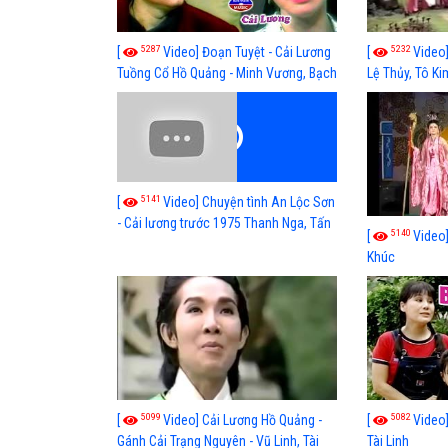
5287
5232
[
Video] Đoạn Tuyệt - Cải Lương
[
Video]
Tuồng Cổ Hồ Quảng - Minh Vương, Bạch
Lệ Thủy, Tô K
Tuyết
Lương Tuấn, T
Thanh Nguyệt,
Trang, Quốc Nh
Điệp, Triệu Tri
5141
[
Video] Chuyện tình An Lộc Sơn
- Cải lương trước 1975 Thanh Nga, Tấn
5140
[
Video]
Tài, Thanh Sang, Ngọc Giàu
Khúc
5099
5082
[
Video] Cải Lương Hồ Quảng -
[
Video]
Gánh Cải Trạng Nguyên - Vũ Linh, Tài
Tài Linh