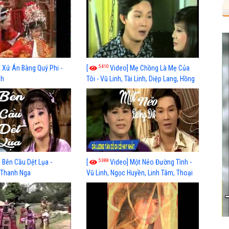
5410
 Xử Án Bàng Quý Phi -
[
Video] Mẹ Chồng Là Mẹ Của
nh
Tôi - Vũ Linh, Tài Linh, Diệp Lang, Hồng
Nga
5388
 Bên Cầu Dệt Lụa -
[
Video] Một Nẻo Đường Tình -
 Thanh Nga
Vũ Linh, Ngọc Huyền, Linh Tâm, Thoại
Mỹ