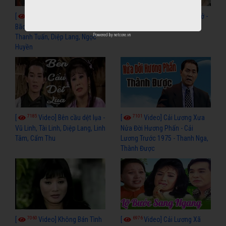
7405
7352
[
Video] Cải Lương Xưa -
[
Video] Khi Hoa Trà Nở -
Bão biển - Minh Phụng, Lệ Thuỷ,
Vũ Linh, Tài Linh
Powered by
netcore.vn
Thanh Tuấn, Diệp Lang, Ngọc
Huyền
7185
7101
[
Video] Bên cầu dệt lụa -
[
Video] Cải Lương Xưa
Vũ Linh, Tài Linh, Diệp Lang, Linh
Nửa Đời Hương Phấn - Cải
Tâm, Cẩm Thu
Lương Trước 1975 - Thanh Nga,
Thành Được
7060
6976
[
Video] Không Bán Tình
[
Video] Cải Lương Xã