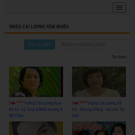
VIDEO CẢI LƯƠNG XEM NHIỀU
Chia sẻ video
67091
50845
[
Video] Cải Lương Xưa -
[
Video] Cải Lương Xã
Bơ Vơ - Lệ Thủy & Minh Vương &
Hội - Không Chồng - Vũ Linh Tài
Mỹ Châu
Linh