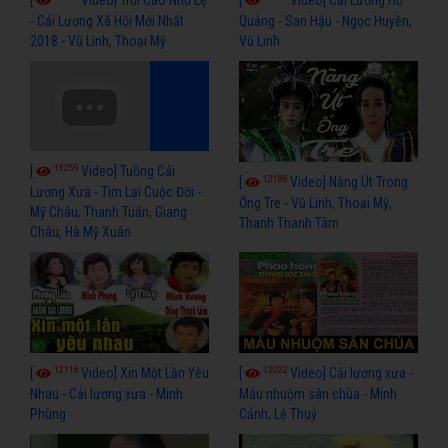
[
Video] Trời Cao Nhỏ Lệ
[
Video] Cải Lương Hồ
- Cải Lương Xã Hội Mới Nhất
Quảng - San Hậu - Ngọc Huyền,
2018 - Vũ Linh, Thoại Mỹ
Vũ Linh
15259
[
Video] Tuồng Cải
12188
[
Video] Nàng Út Trong
Lương Xưa - Tìm Lại Cuộc Đời -
Ống Tre - Vũ Linh, Thoại Mỹ,
Mỹ Châu, Thanh Tuấn, Giang
Thanh Thanh Tâm
Châu, Hà Mỹ Xuân
12118
12022
[
Video] Xin Một Lần Yêu
[
Video] Cải lương xưa -
Nhau - Cải lương xưa - Minh
Máu nhuộm sân chùa - Minh
Phùng
Cảnh, Lệ Thuỷ