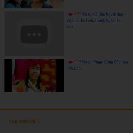
24592
[
Video] Kẻ Chợ Người Quê -
Vũ Linh, Tài Linh, Thanh Ngân, Tấn
Beo
23608
[
Video] Phạm Công Cúc Hoa
- Vũ Linh
CAILUONG.NET