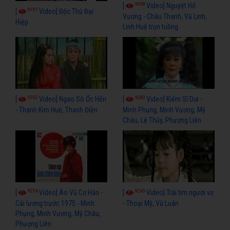
9508
[
Video] Nguyệt Hổ
9707
[
Video] Độc Thủ Đại
Vương - Châu Thanh, Vũ Linh,
Hiệp
Linh Huệ trọn tuồng
9332
9280
[
Video] Ngao Sò Ốc Hến
[
Video] Kiếm Sĩ Dơi -
- Thanh Kim Huệ, Thanh Điền
Minh Phụng, Minh Vương, Mỹ
Châu, Lệ Thủy, Phượng Liên
9256
9245
[
Video] Áo Vũ Cơ Hàn -
[
Video] Trái tim người vợ
Cải lương trước 1975 - Minh
- Thoại Mỹ, Vũ Luân
Phụng, Minh Vương, Mỹ Châu,
Phượng Liên