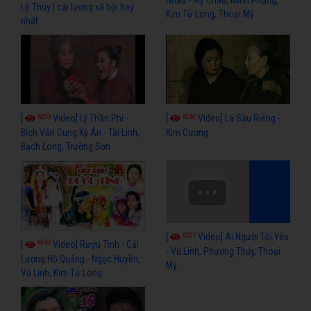
Nhau - Mỹ Châu, Minh Phụng,
Lệ Thủy | cải lương xã hội hay
Kim Tử Long, Thoại Mỹ
nhất
6293
6267
[
Video] Lý Thần Phi -
[
Video] Lá Sầu Riêng -
Bích Vân Cung Kỳ Án - Tài Linh,
Kim Cương
Bạch Long, Trường Sơn
6227
[
Video] Ai Người Tôi Yêu
6242
[
Video] Rượu Tình - Cải
- Vũ Linh, Phương Thủy, Thoại
Lương Hồ Quảng - Ngọc Huyền,
Mỹ
Vũ Linh, Kim Tử Long