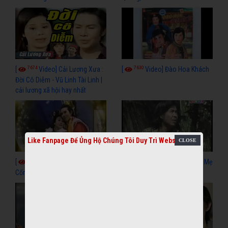
7674
7630
[
Video] Cải Lương Xưa :
[
Video] Đào Hoa Khách
Đời Cô Diễm - Vũ Linh Tài Linh |
cải lương xã hội hay nhất
Like Fanpage Để Ủng Hộ Chúng Tôi Duy Trì Website
7601
7571
[
Video] Chiêu Quân
[
Video] Đắng Cay Đời Mẹ
Cống Hồ - Vũ Linh, Tài Linh
- Kim Tử Long, Út Bạch Lan