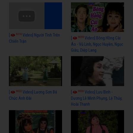
9210
[
Video] Người Tình Trên
9059
[
Video] Bông Hồng Cài
Chiến Trận
Áo - Vũ Linh, Ngọc Huyền, Ngọc
Giàu, Diệp Lang
9022
9000
[
Video] Lương Sơn Bá
[
Video] Lưu Bình -
Chúc Anh Đài
Dương Lễ Minh Phụng, Lệ Thủy,
Hoài Thanh